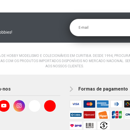
E-mail
obbies!
A DE HOBBY MODELISMO E COLECIONÁVEIS EM CURITIBA. DESDE 1994, PROCU
AS COM OS PRODUTOS IMPORTADOS DISPONÍVEIS NO MERCADO NACIONAL. S
AOS NOSSOS CLIENTES.
a-nos
Formas de pagamento