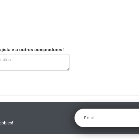
jista e a outros compradores!
E-mail
obbies!