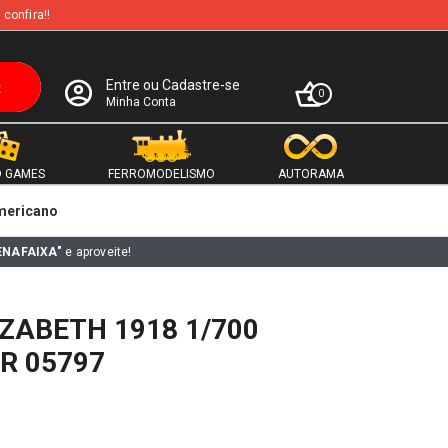
 confira!!
Entre ou Cadastre-se
0
Minha Conta
 GAMES
FERROMODELISMO
AUTORAMA
mericano
ENAFAIXA"
e aproveite!
ZABETH 1918 1/700
R 05797