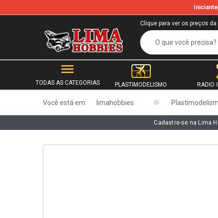
Inician
b
Clique para ver os preços da
TODAS AS CATEGORIAS
PLASTIMODELISMO
RADIO 
Você está em:
limahobbies
Plastimodelis
Cadastre-se na Lima H