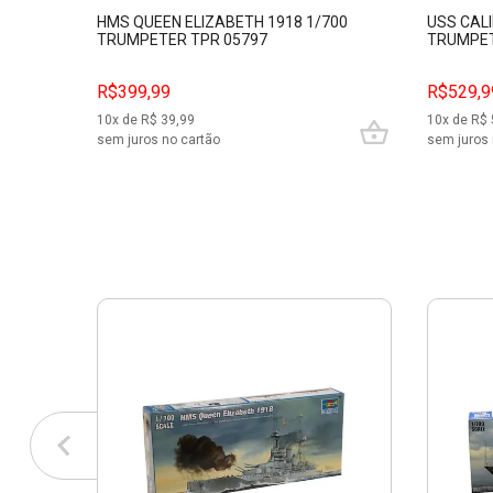
HMS QUEEN ELIZABETH 1918 1/700
USS CALI
TRUMPETER TPR 05797
TRUMPET
R$399,99
R$529,9
10
x de R$
39,99
10
x de R$
sem juros no cartão
sem juros 