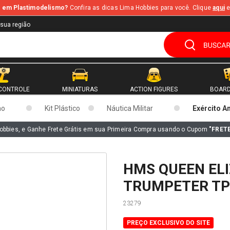
te em Plastimodelismo?
Confira as dicas Lima Hobbies para você. Clique
aqui
e
 sua região
CONTROLE
MINIATURAS
ACTION FIGURES
BOARD
mo
Kit Plástico
Náutica Militar
Exército A
obbies, e Ganhe Frete Grátis em sua Primeira Compra usando o Cupom
"FRET
HMS QUEEN ELI
TRUMPETER TP
23279
PREÇO EXCLUSIVO DO SITE