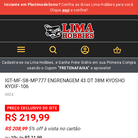
Iniciante em Plastimodelismo?
Confira as dicas Lima Hobbies para você.
b
Clique
aqui
e confira!!
Cadastre-se na Lima Hobbies, e Ganhe Frete Grátis em sua Primeira Compra
usando o Cupom
"FRETENAFAIXA"
e aproveite!
IGT-MF-S8-MP777 ENGRENAGEM 43 DT 38M KYOSHO
KYOIF-106
6924
PREÇO EXCLUSIVO DO SITE
R$ 219,99
R$ 208,99
5% off à vista no cartão
ou
10
x
de
R$ 21,99