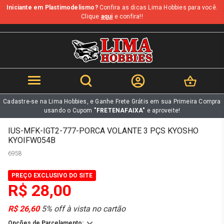
Iniciante em Plastimodelismo?
Confira as dicas Lima Hobbies para você.
b
Clique
aqui
e confira!!
Cadastre-se na Lima Hobbies, e Ganhe Frete Grátis em sua Primeira Compra
usando o Cupom
"FRETENAFAIXA"
e aproveite!
IUS-MFK-IGT2-777-PORCA VOLANTE 3 PÇS KYOSHO
KYOIFW054B
6958
PREÇO EXCLUSIVO DO SITE
R$ 28,00
R$ 26,60
5% off à vista no cartão
Opções de Parcelamento: