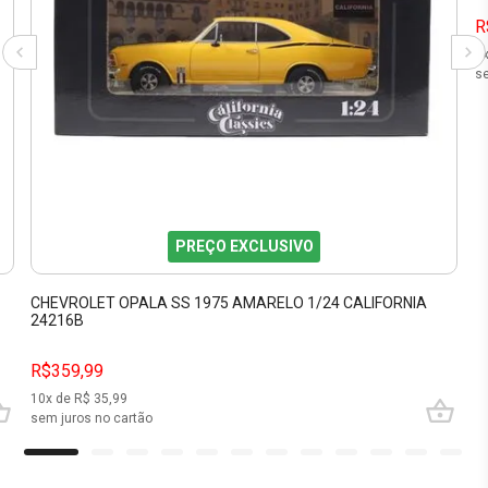
R
2
se
PREÇO EXCLUSIVO
CHEVROLET OPALA SS 1975 AMARELO 1/24 CALIFORNIA
24216B
R$359,99
10
x de R$
35,99
sem juros no cartão