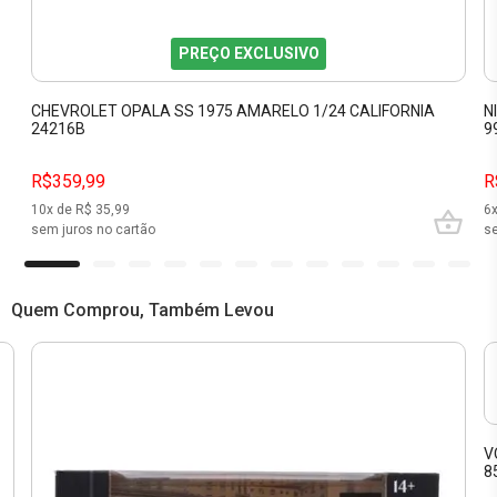
PREÇO EXCLUSIVO
CHEVROLET OPALA SS 1975 AMARELO 1/24 CALIFORNIA
N
24216B
9
R$359,99
R
10
x de R$
35,99
6
sem juros no cartão
se
Quem Comprou, Também Levou
V
8