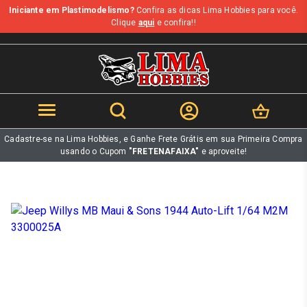
Iniciante em Plastimodelismo?
Confira as dicas Lima Hobbies para você.
b
Clique
aqui
e confira!!
Cadastre-se na Lima Hobbies, e Ganhe Frete Grátis em sua Primeira Compra
usando o Cupom
"FRETENAFAIXA"
e aproveite!