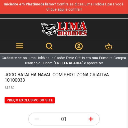
Iniciante em Plastimodelismo?
Confira as dicas Lima Hobbies para você.
b
Clique
aqui
e confira!!
Cadastre-se na Lima Hobbies, e Ganhe Frete Grátis em sua Primeira Compra
usando o Cupom
"FRETENAFAIXA"
e aproveite!
JOGO BATALHA NAVAL COM SHOT ZONA CRIATIVA
10100033
31239
PREÇO EXCLUSIVO DO SITE
-
+