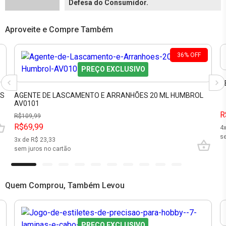
Defesa do Consumidor.
Aproveite e Compre Também
36
%
OFF
PREÇO EXCLUSIVO
D
AS
AGENTE DE LASCAMENTO E ARRANHÕES 20 ML HUMBROL
AV0101
R
R$
109,99
R$69,99
4
se
3
x de R$
23,33
sem juros no cartão
Quem Comprou, Também Levou
PREÇO EXCLUSIVO