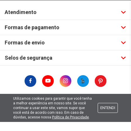
Atendimento
Formas de pagamento
Formas de envio
Selos de segurança
Utilizamos cookies para garantir que você tenha
Copyright © 2019. Todos Os Direitos Reservados.
a melhor experiência em nosso site. Se você
Lima Hobbies Modelismo Eireli - EPP CNPJ: 00.149.281/0001-49
ENTENDI
continuar a usar este site, vamos supor que
você está de acordo com isso. Em caso de
dúvidas, acesse nossa
Política de Privacidade
.