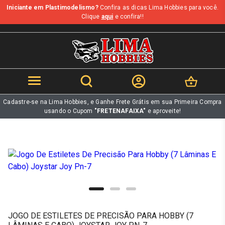
Iniciante em Plastimodelismo?
Confira as dicas Lima Hobbies para você.
b
Clique
aqui
e confira!!
Cadastre-se na Lima Hobbies, e Ganhe Frete Grátis em sua Primeira Compra
usando o Cupom
"FRETENAFAIXA"
e aproveite!
JOGO DE ESTILETES DE PRECISÃO PARA HOBBY (7