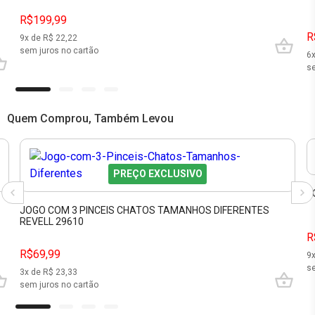
R$199,99
R
9
x de R$
22,22
sem juros no cartão
6
se
Quem Comprou, Também Levou
PREÇO EXCLUSIVO
J
JOGO COM 3 PINCEIS CHATOS TAMANHOS DIFERENTES
REVELL 29610
R
R$69,99
9
se
3
x de R$
23,33
sem juros no cartão