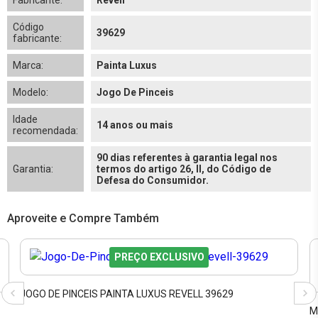
Fabricante:
Revell
Código
39629
fabricante:
Marca:
Painta Luxus
Modelo:
Jogo De Pinceis
Idade
14 anos ou mais
recomendada:
90 dias referentes à garantia legal nos
Garantia:
termos do artigo 26, II, do Código de
Defesa do Consumidor.
Aproveite e Compre Também
PREÇO EXCLUSIVO
JOGO DE PINCEIS PAINTA LUXUS REVELL 39629
M