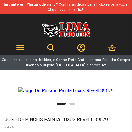
Iniciante em Plastimodelismo?
Confira as dicas Lima Hobbies para você.
b
Clique
aqui
e confira!!
Cadastre-se na Lima Hobbies, e Ganhe Frete Grátis em sua Primeira Compra
usando o Cupom
"FRETENAFAIXA"
e aproveite!
JOGO DE PINCEIS PAINTA LUXUS REVELL 39629
29534