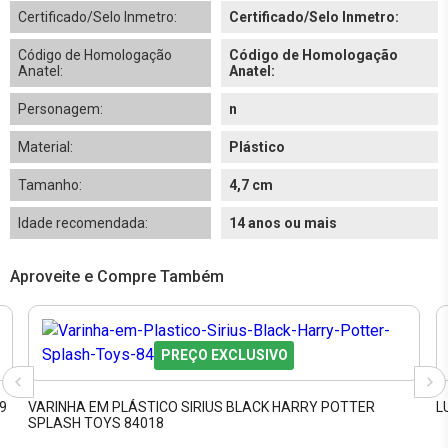
Certificado/Selo Inmetro:
Certificado/Selo Inmetro:
Código de Homologação
Código de Homologação
Anatel:
Anatel:
Personagem:
n
Material:
Plástico
Tamanho:
4,7 cm
Idade recomendada:
14 anos ou mais
Aproveite e Compre Também
PREÇO EXCLUSIVO
9
VARINHA EM PLÁSTICO SIRIUS BLACK HARRY POTTER
L
SPLASH TOYS 84018