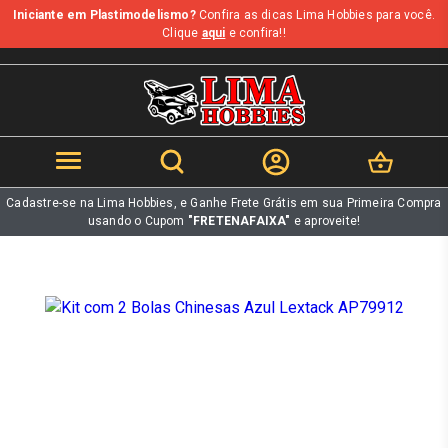
Iniciante em Plastimodelismo?
Confira as dicas Lima Hobbies para você.
b
Clique
aqui
e confira!!
Cadastre-se na Lima Hobbies, e Ganhe Frete Grátis em sua Primeira Compra
usando o Cupom
"FRETENAFAIXA"
e aproveite!