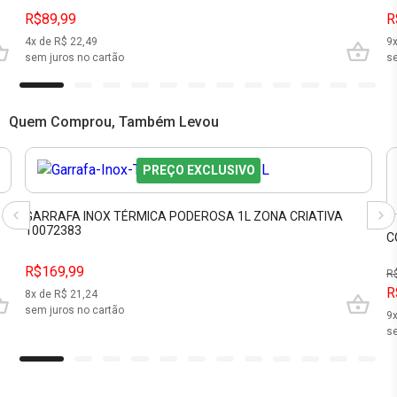
R$89,99
R
4
x de R$
22,49
9
sem juros no cartão
se
Quem Comprou, Também Levou
PREÇO EXCLUSIVO
GARRAFA INOX TÉRMICA PODEROSA 1L ZONA CRIATIVA
10072383
C
R$169,99
R
R
8
x de R$
21,24
sem juros no cartão
9
se