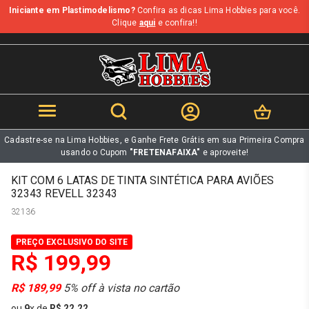
Iniciante em Plastimodelismo?
Confira as dicas Lima Hobbies para você.
b
Clique
aqui
e confira!!
Cadastre-se na Lima Hobbies, e Ganhe Frete Grátis em sua Primeira Compra
usando o Cupom
"FRETENAFAIXA"
e aproveite!
KIT COM 6 LATAS DE TINTA SINTÉTICA PARA AVIÕES
32343 REVELL 32343
32136
PREÇO EXCLUSIVO DO SITE
R$ 199,99
R$ 189,99
5% off à vista no cartão
ou
9
x
de
R$ 22,22