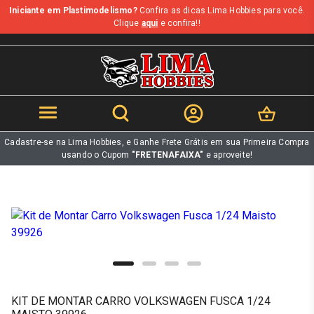
Iniciante em Plastimodelismo?
Confira as dicas Lima Hobbies para você.
b
Clique
aqui
e confira!!
Cadastre-se na Lima Hobbies, e Ganhe Frete Grátis em sua Primeira Compra
usando o Cupom
"FRETENAFAIXA"
e aproveite!
KIT DE MONTAR CARRO VOLKSWAGEN FUSCA 1/24