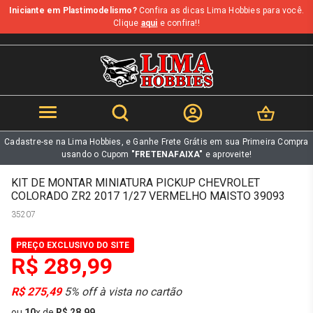
Iniciante em Plastimodelismo?
Confira as dicas Lima Hobbies para você.
b
Clique
aqui
e confira!!
Cadastre-se na Lima Hobbies, e Ganhe Frete Grátis em sua Primeira Compra
usando o Cupom
"FRETENAFAIXA"
e aproveite!
KIT DE MONTAR MINIATURA PICKUP CHEVROLET
COLORADO ZR2 2017 1/27 VERMELHO MAISTO 39093
35207
PREÇO EXCLUSIVO DO SITE
R$ 289,99
R$ 275,49
5% off à vista no cartão
ou
10
x
de
R$ 28,99