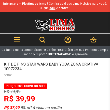
Iniciante em Plastimodelismo?
Confira as dicas Lima Hobbies para você.
b
Clique
aqui
e confira!!
Cadastre-se na Lima Hobbies, e Ganhe Frete Grátis em sua Primeira Compra
usando o Cupom
"FRETENAFAIXA"
e aproveite!
KIT DE PINS STAR WARS BABY YODA ZONA CRIATIVA
10072234
36894
PREÇO EXCLUSIVO DO SITE
R$ 79,99
R$ 39,99
R$ 37,99
5% off à vista no cartão