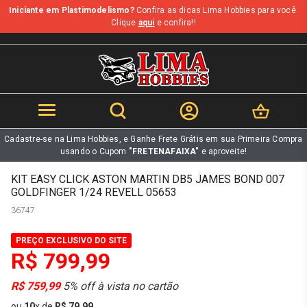
Iniciante em Plastimodelismo?
Confira as dicas Lima Hobbies para você.
b
Clique
aqui
e confira!!
Cadastre-se na Lima Hobbies, e Ganhe Frete Grátis em sua Primeira Compra
usando o Cupom
"FRETENAFAIXA"
e aproveite!
KIT EASY CLICK ASTON MARTIN DB5 JAMES BOND 007
GOLDFINGER 1/24 REVELL 05653
36747
PREÇO EXCLUSIVO DO SITE
R$ 799,99
R$ 759,99
5% off à vista no cartão
ou
10
x
de
R$ 79,99