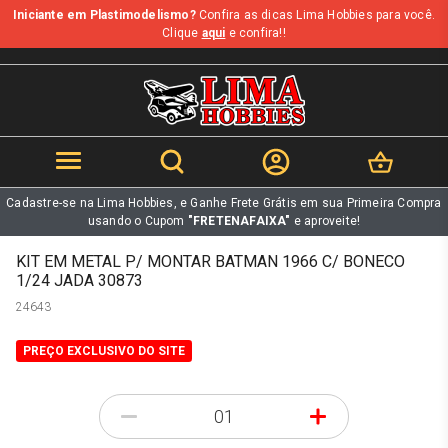
Iniciante em Plastimodelismo?
Confira as dicas Lima Hobbies para você.
b
Clique
aqui
e confira!!
Cadastre-se na Lima Hobbies, e Ganhe Frete Grátis em sua Primeira Compra
usando o Cupom
"FRETENAFAIXA"
e aproveite!
KIT EM METAL P/ MONTAR BATMAN 1966 C/ BONECO
1/24 JADA 30873
24643
PREÇO EXCLUSIVO DO SITE
-
+