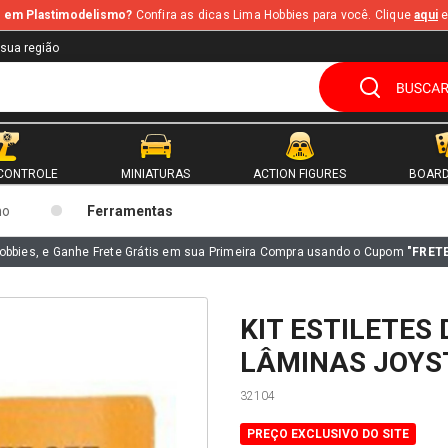
te em Plastimodelismo?
Confira as dicas Lima Hobbies para você. Clique
aqui
e
 sua região
CONTROLE
MINIATURAS
ACTION FIGURES
BOARD
mo
Ferramentas
obbies, e Ganhe Frete Grátis em sua Primeira Compra usando o Cupom
"FRET
KIT ESTILETES 
LÂMINAS JOYS
32104
PREÇO EXCLUSIVO DO SITE