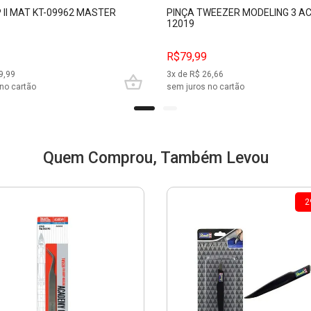
P II MAT KT-09962 MASTER
PINÇA TWEEZER MODELING 3 
12019
R$79,99
9,99
3
x de R$
26,66
no cartão
sem juros no cartão
Quem Comprou, Também Levou
2