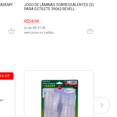
ACADEMY
JOGO DE LÂMINAS SOBRESSALENTES (5)
JOGO DE
PARA ESTILETE 39062 REVELL
FEN BD-
R$54,99
R$239,
2
x de R$
27,49
10
x de R$
sem juros no cartão
sem juros
9
%
OFF