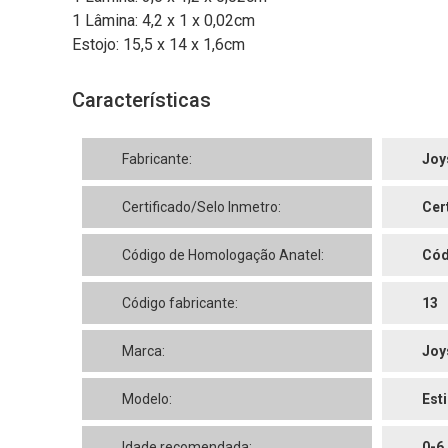
1 Lâmina: 4,2 x 1 x 0,02cm
Estojo: 15,5 x 14 x 1,6cm
Características
Fabricante:
Joy
Certificado/Selo Inmetro:
Cer
Código de Homologação Anatel:
Cód
Código fabricante:
13
Marca:
Joy
Modelo:
Esti
Idade recomendada:
0-6