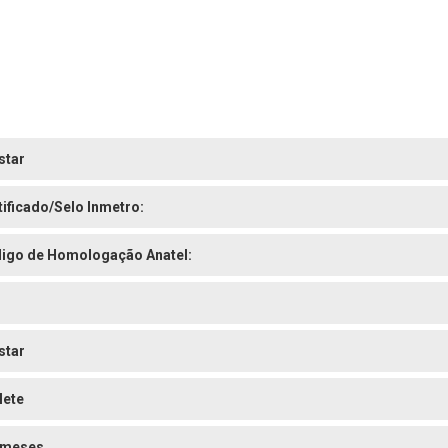
star
tificado/Selo Inmetro:
igo de Homologação Anatel:
star
lete
 meses