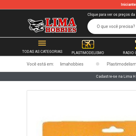
Inician
b
Clique para ver os preços da
TODAS AS CATEGORIAS
PLASTIMODELISMO
RADIO 
Você está em:
limahobbies
Plastimodelis
Cadastre-se na Lima H