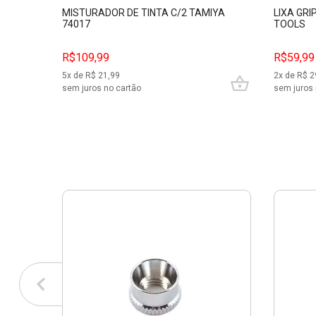
MISTURADOR DE TINTA C/2 TAMIYA
LIXA GRI
74017
TOOLS
R$109,99
R$59,99
5
x de R$
21,99
2
x de R$
2
sem juros no cartão
sem juros 