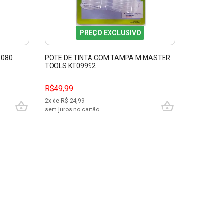
PREÇO EXCLUSIVO
9080
POTE DE TINTA COM TAMPA M MASTER
MINI FU
TOOLS KT09992
FENGDA
R$49,99
R$49,9
2
x de R$
24,99
2
x de R$
sem juros no cartão
sem juros