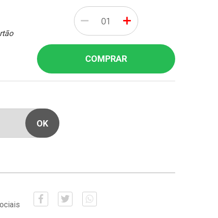
-
+
rtão
COMPRAR
ociais