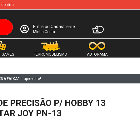
 confira!!
Entre ou Cadastre-se
0
Minha Conta
 GAMES
FERROMODELISMO
AUTORAMA
ENAFAIXA"
e aproveite!
DE PRECISÃO P/ HOBBY 13
TAR JOY PN-13