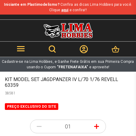
Iniciante em Plastimodelismo?
Confira as dicas Lima Hobbies para você.
b
Clique
aqui
e confira!!
Cadastre-se na Lima Hobbies, e Ganhe Frete Grátis em sua Primeira Compra
usando o Cupom
"FRETENAFAIXA"
e aproveite!
KIT MODEL SET JAGDPANZER IV L/70 1/76 REVELL
63359
38581
PREÇO EXCLUSIVO DO SITE
-
+