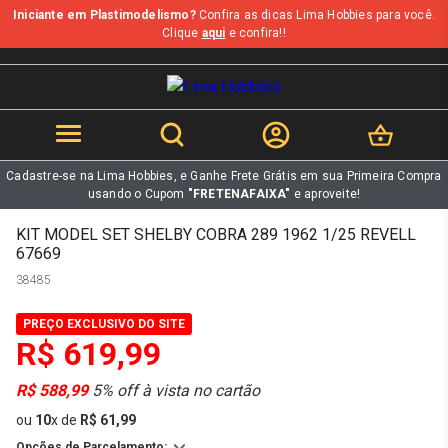
Iniciante em Plastimodelismo?
Confira as dicas Lima Hobbies para você.
b
Clique
aqui
e confira!!
Cadastre-se na Lima Hobbies, e Ganhe Frete Grátis em sua Primeira Compra
usando o Cupom
"FRETENAFAIXA"
e aproveite!
KIT MODEL SET SHELBY COBRA 289 1962 1/25 REVELL
67669
38485
PREÇO EXCLUSIVO DO SITE
R$ 619,99
R$ 588,99
5% off à vista no cartão
ou
10
x
de
R$ 61,99
Opções de Parcelamento: