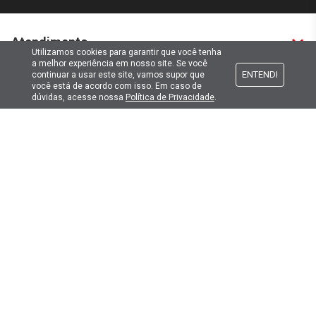
Atendimento
Utilizamos cookies para garantir que você tenha
a melhor experiência em nosso site. Se você
ENTENDI
continuar a usar este site, vamos supor que
Formas de pagamento
você está de acordo com isso. Em caso de
dúvidas, acesse nossa
Política de Privacidade
.
Formas de envio
Selos de segurança
Copyright © 2019. Todos Os Direitos Reservados.
Lima Hobbies Modelismo Eireli - EPP CNPJ: 00.149.281/0001-49