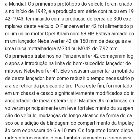
a Mundial. Os primeiros protótipos do veículo foram criado
s no início de 1942, e a produção em série continuou em 19
42-1943, terminando com a produção de cerca de 300 exe
mplares deste veículo. O Panzerwerfer 42 foi alimentado p
or um único motor Opel Adam com 68 HP. Estava armado co
m um lançador Nebelwerfer 42 de 150 mm de dez guias e
uma única metralhadora MG34 ou MG42 de 7,92 mm.
Os primeiros trabalhos no Panzerwerfer 42 começaram log
o após a introdução na linha do bem-sucedido lançador de
mísseis Nebelwerfer 41. Eles visavam aumentar a mobilida
de deste lançador, bem como reduzir o tempo necessário p
ara se retirar da posição de tiro. Para este fim, foi montado
em um chassi e casco significativamente modificados do tr
ansportador de meia esteira Opel Maultier. As mudanças en
volveram principalmente um leve fortalecimento da suspen
são do veículo, mudanças de longo alcance na forma do ca
sco ou a adição de blindagem do compartimento da tripulaç
ão com espessura de 6 a 10 mm. Os foguetes foram dispa
rados eletricamente, o que também aumentou a segurança