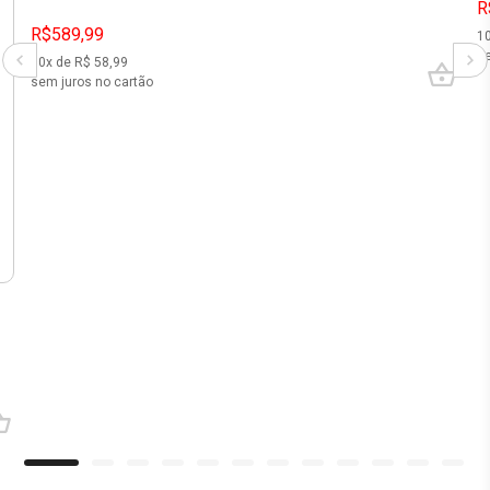
R
R$589,99
1
se
10
x de R$
58,99
sem juros no cartão