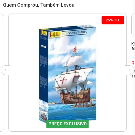
Quem Comprou, Também Levou
25
%
OFF
K
A
R
9
se
PREÇO EXCLUSIVO