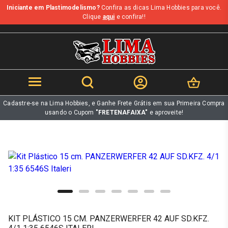
Iniciante em Plastimodelismo?
Confira as dicas Lima Hobbies para você.
b
Clique
aqui
e confira!!
Cadastre-se na Lima Hobbies, e Ganhe Frete Grátis em sua Primeira Compra
usando o Cupom
"FRETENAFAIXA"
e aproveite!
KIT PLÁSTICO 15 CM. PANZERWERFER 42 AUF SD.KFZ.