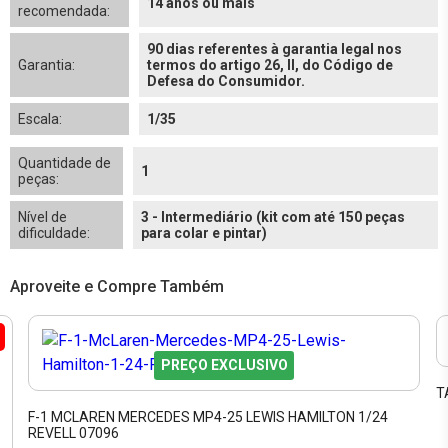
14 anos ou mais
recomendada:
90 dias referentes à garantia legal nos
Garantia:
termos do artigo 26, II, do Código de
Defesa do Consumidor.
Escala:
1/35
Quantidade de
1
peças:
Nível de
3 - Intermediário (kit com até 150 peças
dificuldade:
para colar e pintar)
Aproveite e Compre Também
PREÇO EXCLUSIVO
T
F-1 MCLAREN MERCEDES MP4-25 LEWIS HAMILTON 1/24
REVELL 07096