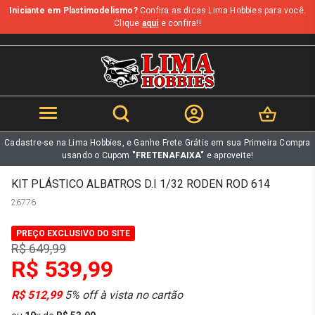
Iniciante em Plastimodelismo?
Confira as dicas Lima Hobbies para você.
b
Clique
aqui
e confira!!
Cadastre-se na Lima Hobbies, e Ganhe Frete Grátis em sua Primeira Compra
usando o Cupom
"FRETENAFAIXA"
e aproveite!
KIT PLÁSTICO ALBATROS D.I 1/32 RODEN ROD 614
26776
PREÇO EXCLUSIVO DO SITE
R$ 649,99
R$ 539,99
R$ 512,99
5% off à vista no cartão