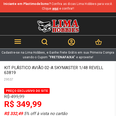
Iniciante em Plastimodelismo?
Confira as dicas Lima Hobbies para você.
b
Clique
aqui
e confira!!
Cadastre-se na Lima Hobbies, e Ganhe Frete Grátis em sua Primeira Compra
usando o Cupom
"FRETENAFAIXA"
e aproveite!
KIT PLÁSTICO AVIÃO 02-A SKYMASTER 1/48 REVELL
63819
29537
PREÇO EXCLUSIVO DO SITE
R$ 499,99
R$ 349,99
R$ 332,49
5% off à vista no cartão