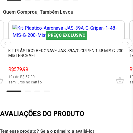
Quem Comprou, Também Levou
PREÇO EXCLUSIVO
KIT PLÁSTICO AERONAVE JAS-39A/C GRIPEN 1:48 MIS G-200
K
MISTERCRAFT
1
R$579,99
R
10
x de R$
57,99
1
sem juros no cartão
se
AVALIAÇÕES DO PRODUTO
Tem esse produto? Seja o primeiro a avaliá-lo!