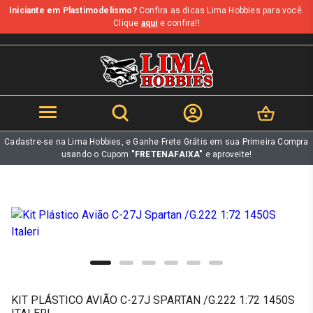
Iniciante em Plastimodelismo?
Confira as dicas Lima Hobbies para você.
b
Clique
aqui
e confira!!
Cadastre-se na Lima Hobbies, e Ganhe Frete Grátis em sua Primeira Compra
usando o Cupom
"FRETENAFAIXA"
e aproveite!
KIT PLÁSTICO AVIÃO C-27J SPARTAN /G.222 1:72 1450S