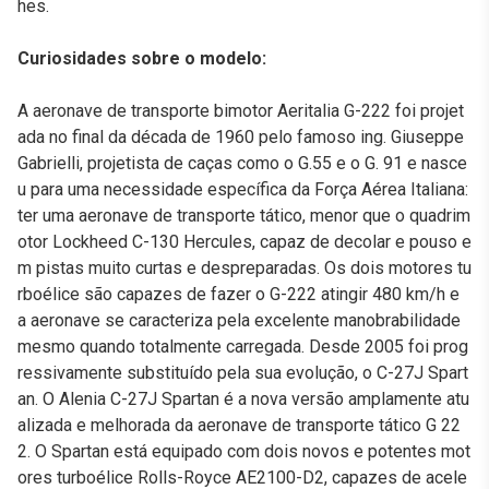
hes.
Curiosidades sobre o modelo:
A aeronave de transporte bimotor Aeritalia G-222 foi projet
ada no final da década de 1960 pelo famoso ing. Giuseppe
Gabrielli, projetista de caças como o G.55 e o G. 91 e nasce
u para uma necessidade específica da Força Aérea Italiana:
ter uma aeronave de transporte tático, menor que o quadrim
otor Lockheed C-130 Hercules, capaz de decolar e pouso e
m pistas muito curtas e despreparadas. Os dois motores tu
rboélice são capazes de fazer o G-222 atingir 480 km/h e
a aeronave se caracteriza pela excelente manobrabilidade
mesmo quando totalmente carregada. Desde 2005 foi prog
ressivamente substituído pela sua evolução, o C-27J Spart
an. O Alenia C-27J Spartan é a nova versão amplamente atu
alizada e melhorada da aeronave de transporte tático G 22
2. O Spartan está equipado com dois novos e potentes mot
ores turboélice Rolls-Royce AE2100-D2, capazes de acele