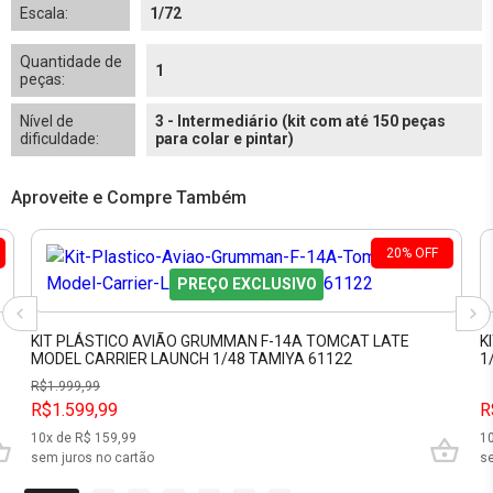
Escala:
1/72
Quantidade de
1
peças:
Nível de
3 - Intermediário (kit com até 150 peças
dificuldade:
para colar e pintar)
Aproveite e Compre Também
20
%
OFF
PREÇO EXCLUSIVO
KIT PLÁSTICO AVIÃO GRUMMAN F-14A TOMCAT LATE
K
MODEL CARRIER LAUNCH 1/48 TAMIYA 61122
1
R$
1.999,99
R$1.599,99
R
10
x de R$
159,99
1
sem juros no cartão
se