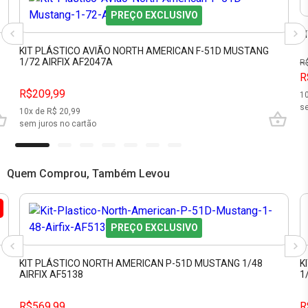
PREÇO EXCLUSIVO
K
KIT PLÁSTICO AVIÃO NORTH AMERICAN F-51D MUSTANG
1/72 AIRFIX AF2047A
R
R
R$209,99
1
se
10
x de R$
20,99
sem juros no cartão
Quem Comprou, Também Levou
PREÇO EXCLUSIVO
KIT PLÁSTICO NORTH AMERICAN P-51D MUSTANG 1/48
K
AIRFIX AF5138
1
R$569,99
R