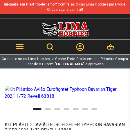
Iniciante em Plastimodelismo?
Confira as dicas Lima Hobbies para você.
b
Clique
aqui
e confira!!
Cadastre-se na Lima Hobbies, e Ganhe Frete Grátis em sua Primeira Compra
usando o Cupom
"FRETENAFAIXA"
e aproveite!
KIT PLÁSTICO AVIÃO EUROFIGHTER TYPHOON BAVARIAN