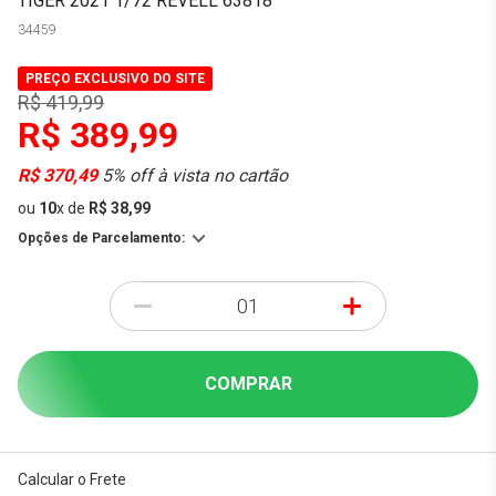
TIGER 2021 1/72 REVELL 63818
34459
PREÇO EXCLUSIVO DO SITE
R$ 419,99
R$ 389,99
R$ 370,49
5% off à vista no cartão
ou
10
x
de
R$ 38,99
Opções de Parcelamento:
-
+
COMPRAR
Calcular o Frete