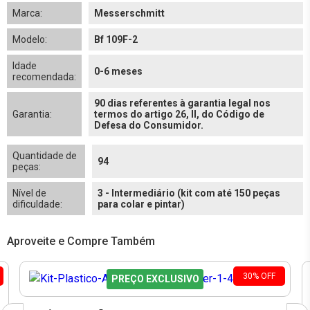
Marca:
Messerschmitt
Modelo:
Bf 109F-2
Idade
0-6 meses
recomendada:
90 dias referentes à garantia legal nos
Garantia:
termos do artigo 26, II, do Código de
Defesa do Consumidor.
Quantidade de
94
peças:
Nível de
3 - Intermediário (kit com até 150 peças
dificuldade:
para colar e pintar)
Aproveite e Compre Também
30
%
OFF
PREÇO EXCLUSIVO