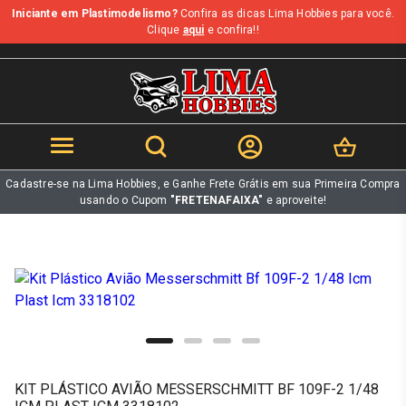
Iniciante em Plastimodelismo?
Confira as dicas Lima Hobbies para você.
b
Clique
aqui
e confira!!
Cadastre-se na Lima Hobbies, e Ganhe Frete Grátis em sua Primeira Compra
usando o Cupom
"FRETENAFAIXA"
e aproveite!
KIT PLÁSTICO AVIÃO MESSERSCHMITT BF 109F-2 1/48