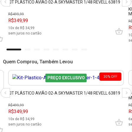
KIT PLÁSTICO AVIÃO 02-A SKYMASTER 1/48 REVELL 63819
K
M
R$
499,99
R$349,99
R
R
10
x de R$
34,99
sem juros no cartão
1
se
Quem Comprou, Também Levou
30
%
OFF
PREÇO EXCLUSIVO
KIT PLÁSTICO AVIÃO 02-A SKYMASTER 1/48 REVELL 63819
D
M
R$
499,99
R
R$349,99
R
10
x de R$
34,99
6
sem juros no cartão
se