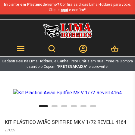
Iniciante em Plastimodelismo?
Confira as dicas Lima Hobbies para você.
b
Clique
aqui
e confira!!
Cadastre-se na Lima Hobbies, e Ganhe Frete Grátis em sua Primeira Compra
usando o Cupom
"FRETENAFAIXA"
e aproveite!
KIT PLÁSTICO AVIÃO SPITFIRE MK.V 1/72 REVELL 4164
27059