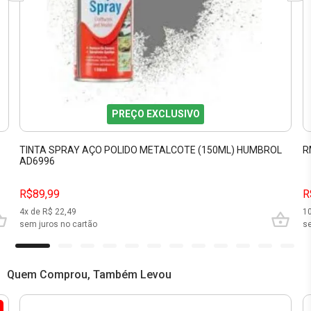
PREÇO EXCLUSIVO
TINTA SPRAY AÇO POLIDO METALCOTE (150ML) HUMBROL
R
AD6996
R$89,99
R
4
x de R$
22,49
1
sem juros no cartão
se
Quem Comprou, Também Levou