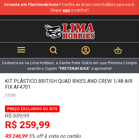
Iniciante em Plastimodelismo?
Confira as dicas Lima Hobbies para você.
b
Clique
aqui
e confira!!
Cadastre-se na Lima Hobbies, e Ganhe Frete Grátis em sua Primeira Compra
usando o Cupom
"FRETENAFAIXA"
e aproveite!
KIT PLÁSTICO BRITISH QUAD BIKES AND CREW 1/48 AIR
FIX AF4701
33288
PREÇO EXCLUSIVO DO SITE
R$ 339,99
R$ 259,99
R$ 246,99
5% off à vista no cartão