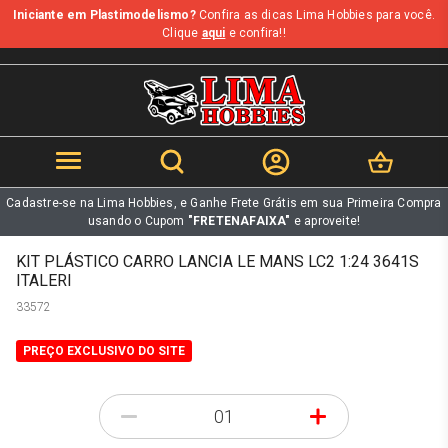
Iniciante em Plastimodelismo?
Confira as dicas Lima Hobbies para você.
b
Clique
aqui
e confira!!
Cadastre-se na Lima Hobbies, e Ganhe Frete Grátis em sua Primeira Compra
usando o Cupom
"FRETENAFAIXA"
e aproveite!
KIT PLÁSTICO CARRO LANCIA LE MANS LC2 1:24 3641S
ITALERI
33572
PREÇO EXCLUSIVO DO SITE
-
+