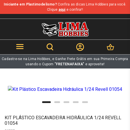
Iniciante em Plastimodelismo?
Confira as dicas Lima Hobbies para você.
b
Clique
aqui
e confira!!
Cadastre-se na Lima Hobbies, e Ganhe Frete Grátis em sua Primeira Compra
usando o Cupom
"FRETENAFAIXA"
e aproveite!
KIT PLÁSTICO ESCAVADEIRA HIDRÁULICA 1/24 REVELL
01054