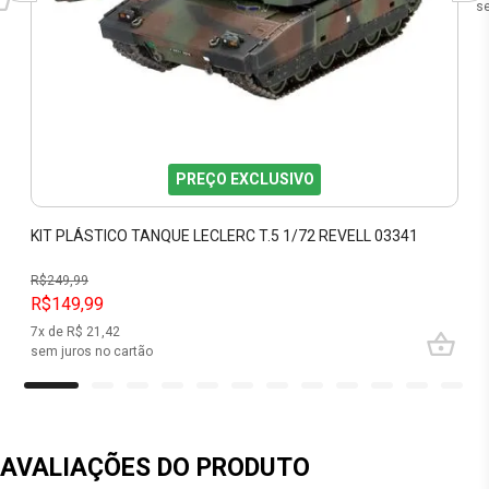
se
PREÇO EXCLUSIVO
KIT PLÁSTICO TANQUE LECLERC T.5 1/72 REVELL 03341
R$
249,99
R$149,99
7
x de R$
21,42
sem juros no cartão
AVALIAÇÕES DO PRODUTO