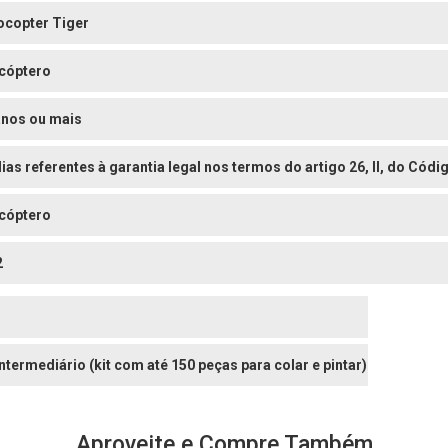
ocopter Tiger
icóptero
anos ou mais
dias referentes à garantia legal nos termos do artigo 26, II, do Có
icóptero
2
Intermediário (kit com até 150 peças para colar e pintar)
Aproveite e Compre Também