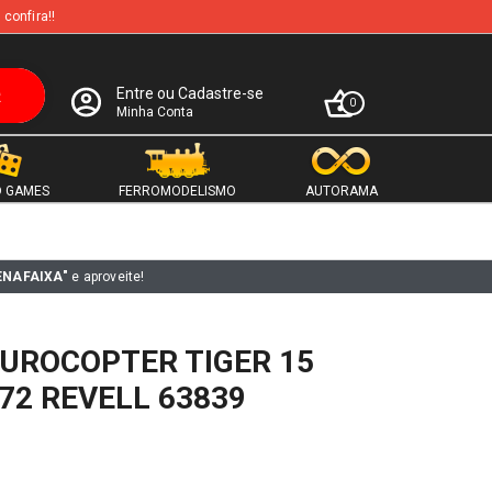
 confira!!
Entre ou Cadastre-se
0
Minha Conta
 GAMES
FERROMODELISMO
AUTORAMA
ENAFAIXA"
e aproveite!
EUROCOPTER TIGER 15
:72 REVELL 63839