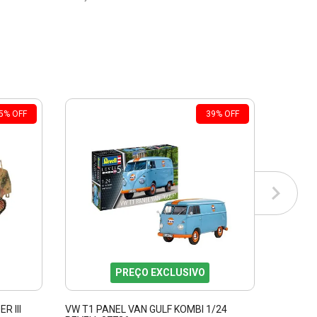
5
%
OFF
39
%
OFF
PREÇO EXCLUSIVO
R III
VW T1 PANEL VAN GULF KOMBI 1/24
VELEIRO