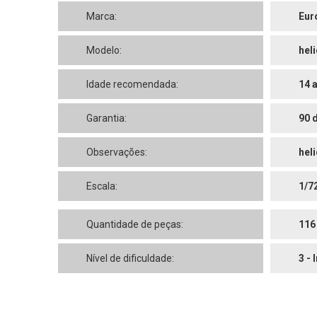
Marca:
Eur
Modelo:
hel
Idade recomendada:
14 
Garantia:
90 
Observações:
hel
Escala:
1/7
Quantidade de peças:
116
Nível de dificuldade:
3 - 