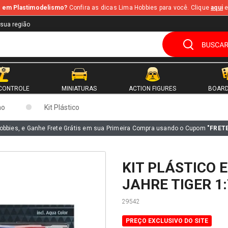
te em Plastimodelismo?
Confira as dicas Lima Hobbies para você. Clique
aqui
e
 sua região
CONTROLE
MINIATURAS
ACTION FIGURES
BOARD
mo
Kit Plástico
obbies, e Ganhe Frete Grátis em sua Primeira Compra usando o Cupom
"FRET
KIT PLÁSTICO 
JAHRE TIGER 1
29542
PREÇO EXCLUSIVO DO SITE