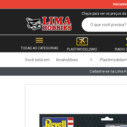
Inician
b
Clique para ver os preços da
TODAS AS CATEGORIAS
PLASTIMODELISMO
RADIO 
Você está em:
limahobbies
Plastimodelis
Cadastre-se na Lima H