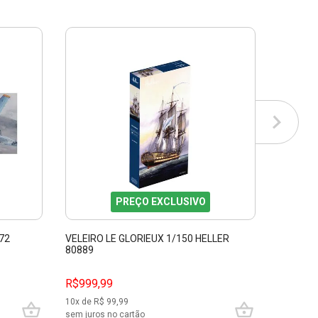
PREÇO EXCLUSIVO
72
VELEIRO LE GLORIEUX 1/150 HELLER
STAR TR
80889
1/1000 
R$999,99
R$399,
10
x de R$
99,99
10
x de R$
sem juros no cartão
sem juros