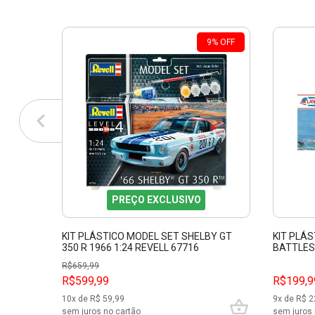
9
%
OFF
PREÇO EXCLUSIVO
KIT PLÁSTICO MODEL SET SHELBY GT
KIT PLÁ
350 R 1966 1:24 REVELL 67716
BATTLESH
R$
659,99
R$599,99
R$199,9
10
x de R$
59,99
9
x de R$
2
sem juros no cartão
sem juros 