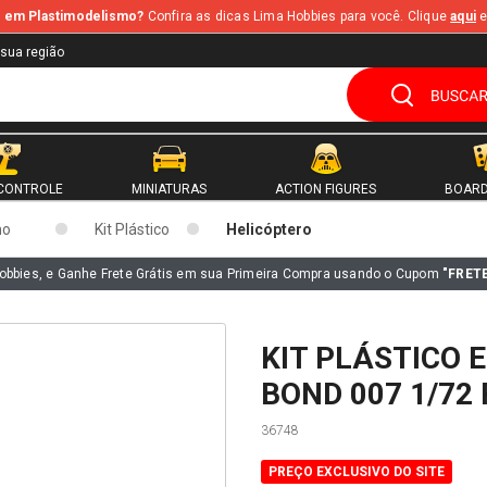
te em Plastimodelismo?
Confira as dicas Lima Hobbies para você. Clique
aqui
e
 sua região
CONTROLE
MINIATURAS
ACTION FIGURES
BOARD
mo
Kit Plástico
Helicóptero
obbies, e Ganhe Frete Grátis em sua Primeira Compra usando o Cupom
"FRET
KIT PLÁSTICO 
BOND 007 1/72
36748
PREÇO EXCLUSIVO DO SITE