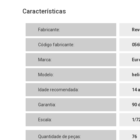
Características
Fabricante:
Rev
Código fabricante:
056
Marca:
Eur
Modelo:
hel
Idade recomendada:
14 
Garantia:
90 
Escala:
1/7
Quantidade de peças:
76