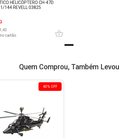
STICO HELICÓPTERO CH-47D
1/144 REVELL 03825
9
1,42
no cartão
Quem Comprou, Também Levou
40
%
OFF