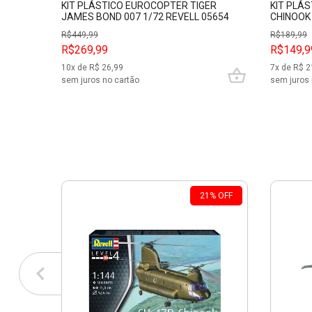
KIT PLÁSTICO EUROCOPTER TIGER
KIT PLÁ
JAMES BOND 007 1/72 REVELL 05654
CHINOOK 
R$
449,99
R$
189,99
R$269,99
R$149,9
10
x de R$
26,99
7
x de R$
2
sem juros no cartão
sem juros 
21
%
OFF