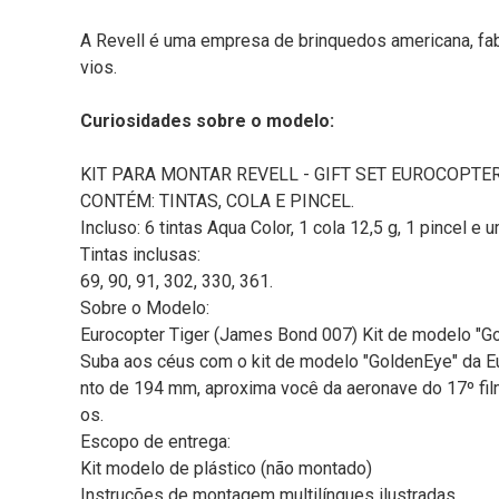
A Revell é uma empresa de brinquedos americana, fab
vios.
Curiosidades sobre o modelo:
KIT PARA MONTAR REVELL - GIFT SET EUROCOPTER
CONTÉM: TINTAS, COLA E PINCEL.
Incluso: 6 tintas Aqua Color, 1 cola 12,5 g, 1 pincel e 
Tintas inclusas:
69, 90, 91, 302, 330, 361.
Sobre o Modelo:
Eurocopter Tiger (James Bond 007) Kit de modelo "G
Suba aos céus com o kit de modelo "GoldenEye" da E
nto de 194 mm, aproxima você da aeronave do 17º fi
os.
Escopo de entrega:
Kit modelo de plástico (não montado)
Instruções de montagem multilíngues ilustradas