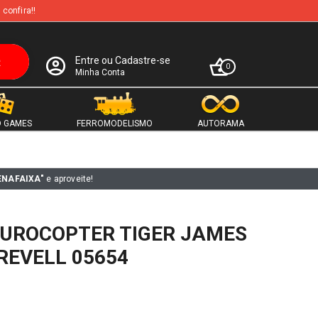
 confira!!
Entre ou Cadastre-se
0
Minha Conta
 GAMES
FERROMODELISMO
AUTORAMA
ENAFAIXA"
e aproveite!
EUROCOPTER TIGER JAMES
 REVELL 05654