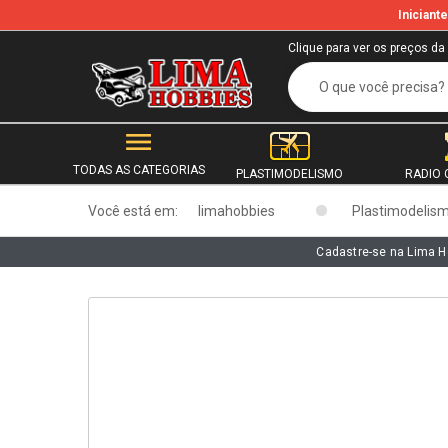
Inician
b
Clique para ver os preços da
TODAS AS CATEGORIAS
PLASTIMODELISMO
RADIO 
Você está em:
limahobbies
Plastimodelis
Cadastre-se na Lima H