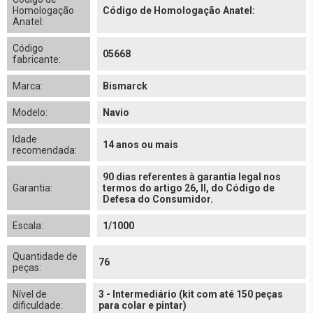
Homologação
Código de Homologação Anatel:
Anatel:
Código
05668
fabricante:
Marca:
Bismarck
Modelo:
Navio
Idade
14 anos ou mais
recomendada:
90 dias referentes à garantia legal nos
Garantia:
termos do artigo 26, II, do Código de
Defesa do Consumidor.
Escala:
1/1000
Quantidade de
76
peças:
Nível de
3 - Intermediário (kit com até 150 peças
dificuldade:
para colar e pintar)