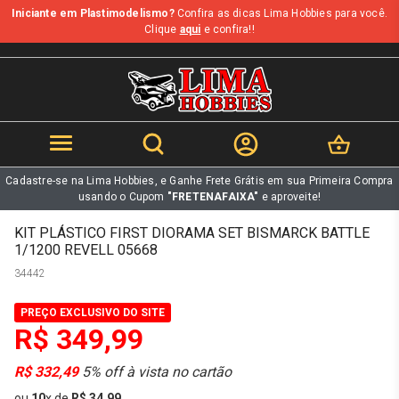
Iniciante em Plastimodelismo?
Confira as dicas Lima Hobbies para você.
b
Clique
aqui
e confira!!
Cadastre-se na Lima Hobbies, e Ganhe Frete Grátis em sua Primeira Compra
usando o Cupom
"FRETENAFAIXA"
e aproveite!
KIT PLÁSTICO FIRST DIORAMA SET BISMARCK BATTLE
1/1200 REVELL 05668
34442
PREÇO EXCLUSIVO DO SITE
R$ 349,99
R$ 332,49
5% off à vista no cartão
ou
10
x
de
R$ 34,99