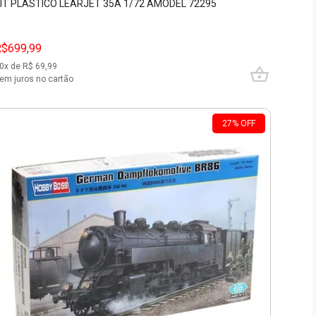
IT PLÁSTICO LEARJET 35A 1/72 AMODEL 72295
R$699,99
0
x de R$
69,99
em juros no cartão
27
%
OFF