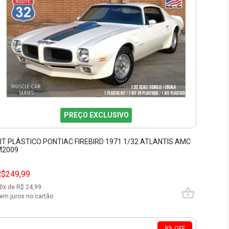
PREÇO EXCLUSIVO
IT PLÁSTICO PONTIAC FIREBIRD 1971 1/32 ATLANTIS AMC
M2009
R$249,99
0
x de R$
24,99
em juros no cartão
9
%
OFF