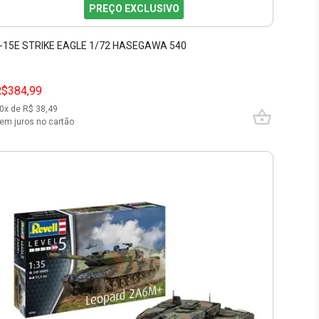
PREÇO EXCLUSIVO
-15E STRIKE EAGLE 1/72 HASEGAWA 540
R$384,99
0
x de R$
38,49
em juros no cartão