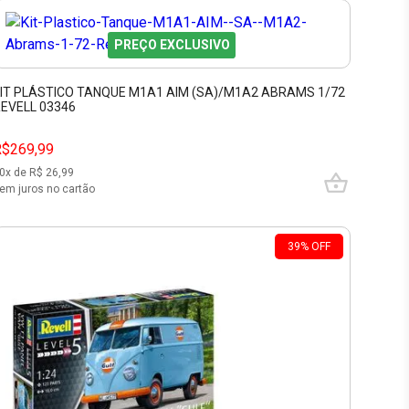
PREÇO EXCLUSIVO
IT PLÁSTICO TANQUE M1A1 AIM (SA)/M1A2 ABRAMS 1/72
EVELL 03346
R$269,99
0
x de R$
26,99
em juros no cartão
39
%
OFF