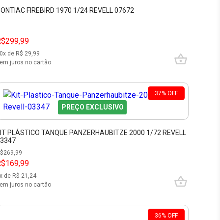
ONTIAC FIREBIRD 1970 1/24 REVELL 07672
R$299,99
0
x de R$
29,99
em juros no cartão
37
%
OFF
PREÇO EXCLUSIVO
IT PLÁSTICO TANQUE PANZERHAUBITZE 2000 1/72 REVELL
3347
$
269,99
R$169,99
x de R$
21,24
em juros no cartão
36
%
OFF