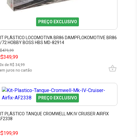
PREÇO EXCLUSIVO
IT PLÁSTICO LOCOMOTIVA BR86 DAMPFLOKOMOTIVE BR86
/72 HOBBY BOSS HBS MD-82914
$
479,99
R$349,99
0
x de R$
34,99
em juros no cartão
PREÇO EXCLUSIVO
IT PLÁSTICO TANQUE CROMWELL MK.IV CRUISER AIRFIX
AF2338
R$199,99