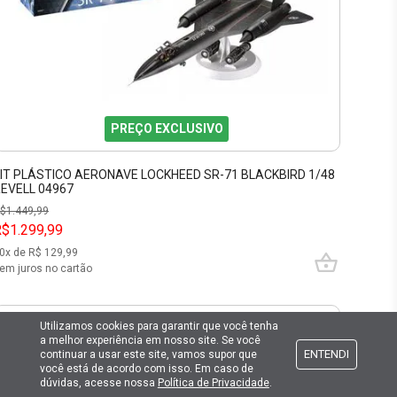
PREÇO EXCLUSIVO
IT PLÁSTICO AERONAVE LOCKHEED SR-71 BLACKBIRD 1/48
EVELL 04967
$
1.449,99
$1.299,99
0
x de R$
129,99
em juros no cartão
9
%
OFF
Utilizamos cookies para garantir que você tenha
a melhor experiência em nosso site. Se você
ENTENDI
continuar a usar este site, vamos supor que
você está de acordo com isso. Em caso de
dúvidas, acesse nossa
Política de Privacidade
.