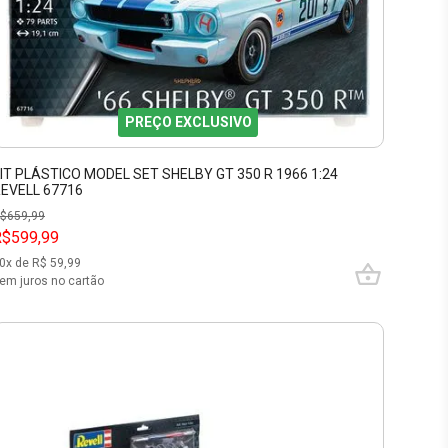
PREÇO EXCLUSIVO
IT PLÁSTICO MODEL SET SHELBY GT 350 R 1966 1:24
EVELL 67716
$
659,99
R$599,99
0
x de R$
59,99
em juros no cartão