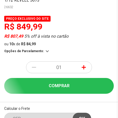
1/72 REVELL 5673
26632
PREÇO EXCLUSIVO DO SITE
R$ 849,99
R$ 807,49
5% off à vista no cartão
ou
10
x
de
R$ 84,99
Opções de Parcelamento:
-
+
COMPRAR
Calcular o Frete