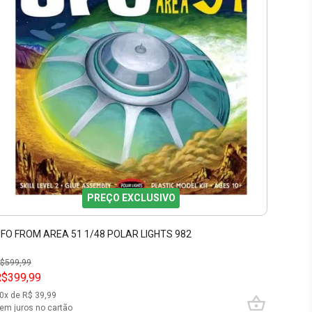
PREÇO EXCLUSIVO
FO FROM AREA 51 1/48 POLAR LIGHTS 982
$
599,99
R$399,99
0
x de R$
39,99
em juros no cartão