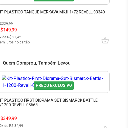
IT PLÁSTICO TANQUE MERKAVA MK.III 1/72 REVELL 03340
$
229,99
R$149,99
x de R$
21,42
em juros no cartão
Quem Comprou, Também Levou
PREÇO EXCLUSIVO
IT PLÁSTICO FIRST DIORAMA SET BISMARCK BATTLE
/1200 REVELL 05668
R$349,99
0
x de R$
34,99