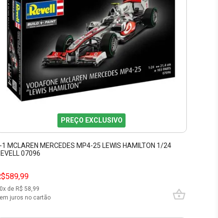
PREÇO EXCLUSIVO
-1 MCLAREN MERCEDES MP4-25 LEWIS HAMILTON 1/24
EVELL 07096
R$589,99
0
x de R$
58,99
em juros no cartão