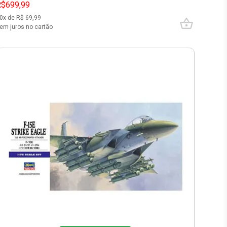
R$699,99
0
x de R$
69,99
em juros no cartão