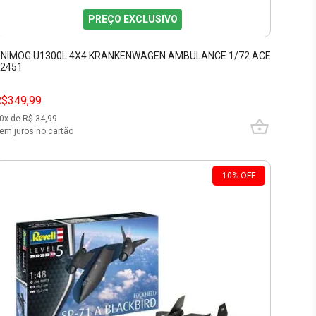
PREÇO EXCLUSIVO
UNIMOG U1300L 4X4 KRANKENWAGEN AMBULANCE 1/72 ACE
2451
R$349,99
0
x de R$
34,99
em juros no cartão
10
%
OFF