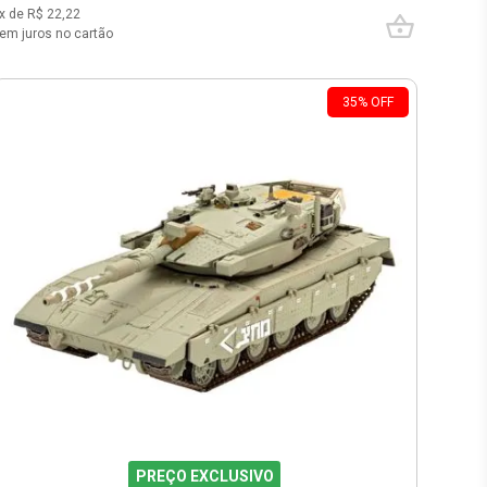
x de R$
22,22
em juros no cartão
35
%
OFF
PREÇO EXCLUSIVO