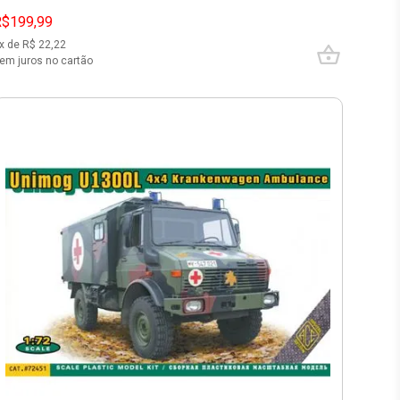
R$199,99
x de R$
22,22
em juros no cartão