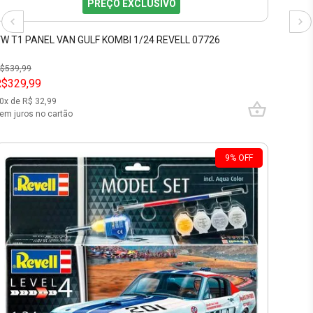
PREÇO EXCLUSIVO
W T1 PANEL VAN GULF KOMBI 1/24 REVELL 07726
$
539,99
R$329,99
0
x de R$
32,99
em juros no cartão
9
%
OFF