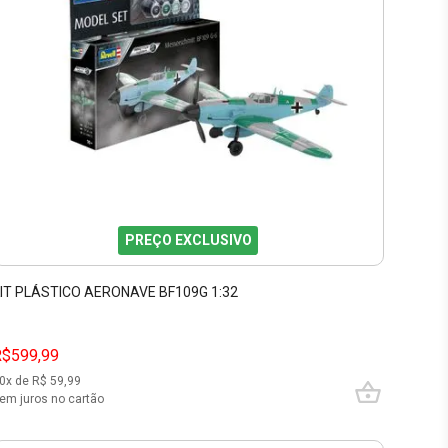
PREÇO EXCLUSIVO
IT PLÁSTICO AERONAVE BF109G 1:32
R$599,99
0
x de R$
59,99
em juros no cartão