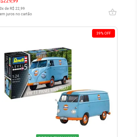
R$229,99
0
x de R$
22,99
em juros no cartão
39
%
OFF