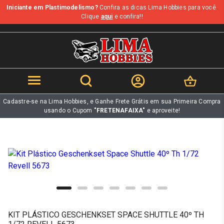
Iniciante em Plastimodelismo?
Confira as dicas Lima Hobbies para você.
b
Clique
aqui
e confira!!
Cadastre-se na Lima Hobbies, e Ganhe Frete Grátis em sua Primeira Compra
usando o Cupom
"FRETENAFAIXA"
e aproveite!
KIT PLÁSTICO GESCHENKSET SPACE SHUTTLE 40º TH