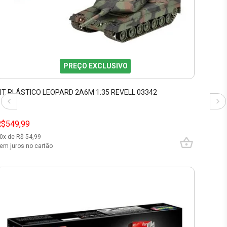
PREÇO EXCLUSIVO
IT PLÁSTICO LEOPARD 2A6M 1:35 REVELL 03342
R$549,99
0
x de R$
54,99
em juros no cartão