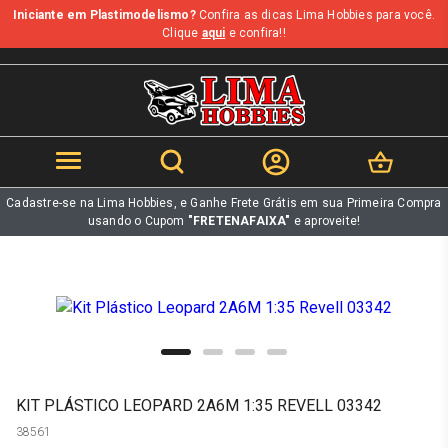
Iniciante em Plastimodelismo?
Confira as dicas Lima Hobbies para você.
b
Clique
aqui
e confira!!
Cadastre-se na Lima Hobbies, e Ganhe Frete Grátis em sua Primeira Compra
usando o Cupom
"FRETENAFAIXA"
e aproveite!
KIT PLÁSTICO LEOPARD 2A6M 1:35 REVELL 03342
38561