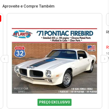
Aproveite e Compre Também
R
R
1
se
PREÇO EXCLUSIVO