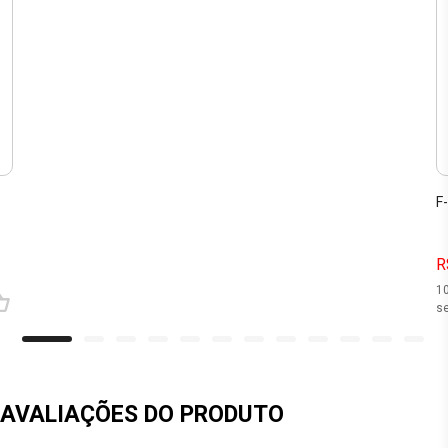
F
R
1
se
AVALIAÇÕES DO PRODUTO