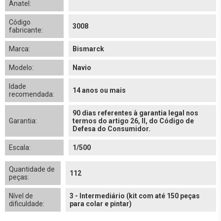
Anatel:
Código
3008
fabricante:
Marca:
Bismarck
Modelo:
Navio
Idade
14 anos ou mais
recomendada:
90 dias referentes à garantia legal nos
Garantia:
termos do artigo 26, II, do Código de
Defesa do Consumidor.
Escala:
1/500
Quantidade de
112
peças:
Nível de
3 - Intermediário (kit com até 150 peças
dificuldade:
para colar e pintar)