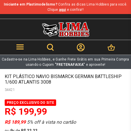
Iniciante em Plastimodelismo?
Confira as dicas Lima Hobbies para você.
b
Clique
aqui
e confira!!
Cadastre-se na Lima Hobbies, e Ganhe Frete Grátis em sua Primeira Compra
usando o Cupom
"FRETENAFAIXA"
e aproveite!
KIT PLÁSTICO NAVIO BISMARCK GERMAN BATTLESHIP
1/600 ATLANTIS 3008
34421
PREÇO EXCLUSIVO DO SITE
R$ 199,99
R$ 189,99
5% off à vista no cartão
ou
9
x
de
R$ 22,22