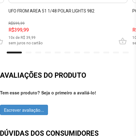
UFO FROM AREA 51 1/48 POLAR LIGHTS 982
P
R$
599,99
R$399,99
R
10
x de R$
39,99
1
sem juros no cartão
se
AVALIAÇÕES DO PRODUTO
Tem esse produto? Seja o primeiro a avaliá-lo!
Escrever avaliação...
DÚVIDAS DOS CONSUMIDORES