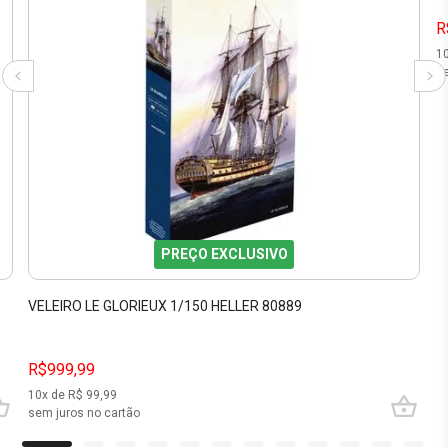
R
1
se
PREÇO EXCLUSIVO
VELEIRO LE GLORIEUX 1/150 HELLER 80889
R$999,99
10
x de R$
99,99
sem juros no cartão