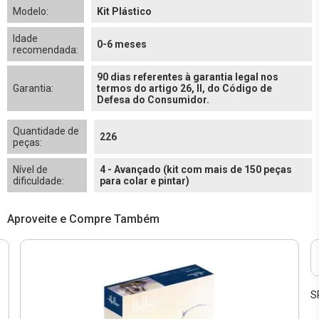
Modelo:
Kit Plástico
Idade
0-6 meses
recomendada:
90 dias referentes à garantia legal nos
Garantia:
termos do artigo 26, II, do Código de
Defesa do Consumidor.
Quantidade de
226
peças:
Nível de
4 - Avançado (kit com mais de 150 peças
dificuldade:
para colar e pintar)
Aproveite e Compre Também
S