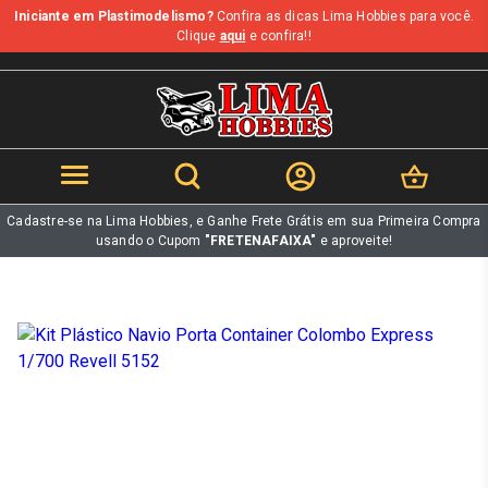
Iniciante em Plastimodelismo?
Confira as dicas Lima Hobbies para você.
b
Clique
aqui
e confira!!
Cadastre-se na Lima Hobbies, e Ganhe Frete Grátis em sua Primeira Compra
usando o Cupom
"FRETENAFAIXA"
e aproveite!