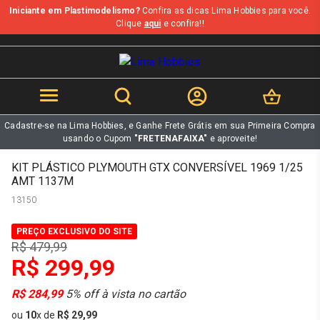
Iniciante em Plastimodelismo?
Confira as dicas Lima Hobbies para você.
b
Clique
aqui
e confira!!
Cadastre-se na Lima Hobbies, e Ganhe Frete Grátis em sua Primeira Compra
usando o Cupom
"FRETENAFAIXA"
e aproveite!
KIT PLÁSTICO PLYMOUTH GTX CONVERSÍVEL 1969 1/25
AMT 1137M
13150
PREÇO EXCLUSIVO DO SITE
R$ 479,99
R$ 299,99
R$ 284,99
5% off à vista no cartão
ou
10
x
de
R$ 29,99