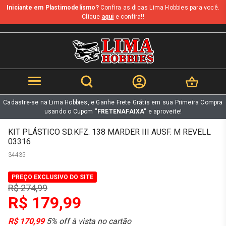
Iniciante em Plastimodelismo?
Confira as dicas Lima Hobbies para você.
b
Clique
aqui
e confira!!
Cadastre-se na Lima Hobbies, e Ganhe Frete Grátis em sua Primeira Compra
usando o Cupom
"FRETENAFAIXA"
e aproveite!
KIT PLÁSTICO SD.KFZ. 138 MARDER III AUSF. M REVELL
03316
34435
PREÇO EXCLUSIVO DO SITE
R$ 274,99
R$ 179,99
R$ 170,99
5% off à vista no cartão