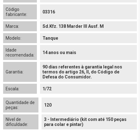
Código
03316
fabricante:
Marca:
Sd.Kfz. 138 Marder III Ausf. M
Modelo:
Tanque
Idade
14 anos ou mais
recomendada:
90 dias referentes à garantia legal nos
Garantia:
termos do artigo 26, II, do Código de
Defesa do Consumidor.
Escala:
1/72
Quantidade de
120
peças:
Nível de
3 - Intermediário (kit com até 150 peças
dificuldade:
para colar e pintar)