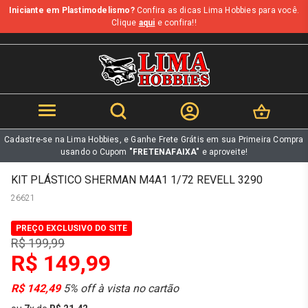
Iniciante em Plastimodelismo?
Confira as dicas Lima Hobbies para você.
b
Clique
aqui
e confira!!
Cadastre-se na Lima Hobbies, e Ganhe Frete Grátis em sua Primeira Compra
usando o Cupom
"FRETENAFAIXA"
e aproveite!
KIT PLÁSTICO SHERMAN M4A1 1/72 REVELL 3290
26621
PREÇO EXCLUSIVO DO SITE
R$ 199,99
R$ 149,99
R$ 142,49
5% off à vista no cartão