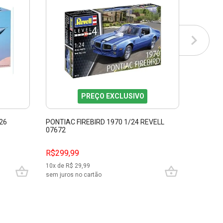
PREÇO EXCLUSIVO
26
PONTIAC FIREBIRD 1970 1/24 REVELL
KIT PLÁ
07672
1:87 RE
R$
419,99
R$299,99
R$239,
10
x de R$
29,99
10
x de R$
sem juros no cartão
sem juros