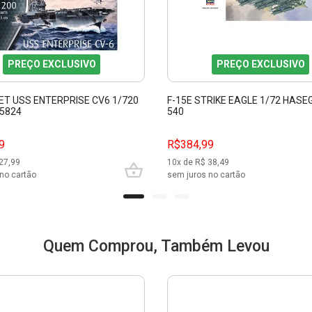
PREÇO EXCLUSIVO
PREÇO EXCLUSIVO
ET USS ENTERPRISE CV6 1/720
F-15E STRIKE EAGLE 1/72 HAS
65824
540
9
R$384,99
27,99
10
x de R$
38,49
no cartão
sem juros no cartão
Quem Comprou, Também Levou