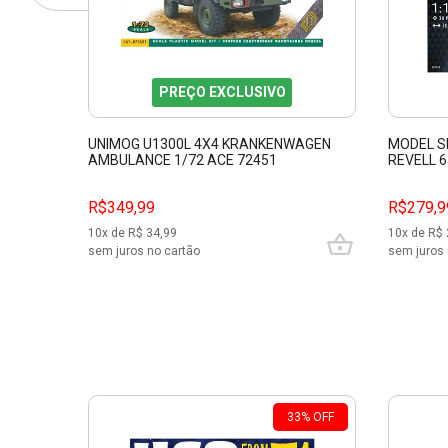
PREÇO EXCLUSIVO
UNIMOG U1300L 4X4 KRANKENWAGEN
MODEL S
AMBULANCE 1/72 ACE 72451
REVELL 
R$349,99
R$279,9
10
x de R$
34,99
10
x de R$
sem juros no cartão
sem juros 
33
%
OFF