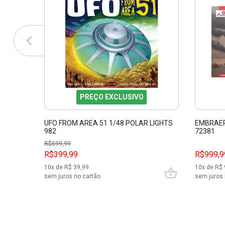
PREÇO EXCLUSIVO
UFO FROM AREA 51 1/48 POLAR LIGHTS
EMBRAER
982
72381
R$
599,99
R$399,99
R$999,9
10
x de R$
39,99
10
x de R$
sem juros no cartão
sem juros 