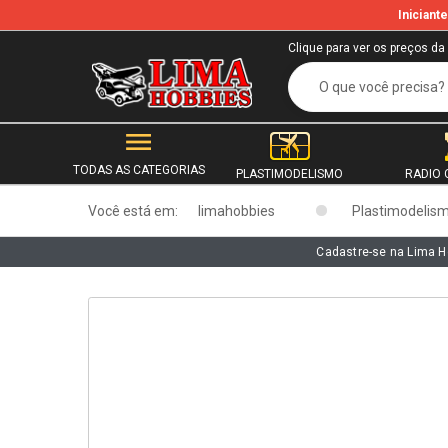
Inician
b
Clique para ver os preços da
TODAS AS CATEGORIAS
PLASTIMODELISMO
RADIO 
Você está em:
limahobbies
Plastimodelis
Cadastre-se na Lima H