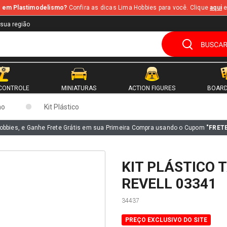
te em Plastimodelismo?
Confira as dicas Lima Hobbies para você. Clique
aqui
e
 sua região
CONTROLE
MINIATURAS
ACTION FIGURES
BOARD
mo
Kit Plástico
obbies, e Ganhe Frete Grátis em sua Primeira Compra usando o Cupom
"FRET
KIT PLÁSTICO 
REVELL 03341
34437
PREÇO EXCLUSIVO DO SITE