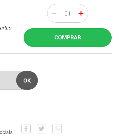
-
+
cartão
COMPRAR
ociais