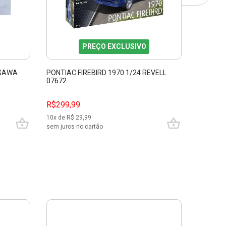
PREÇO EXCLUSIVO
EGAWA
PONTIAC FIREBIRD 1970 1/24 REVELL
MIRAGE 
07672
R$299,99
R$389,
10
x de R$
29,99
10
x de R$
sem juros no cartão
sem juros