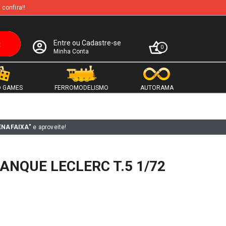
 confira!!
Entre ou Cadastre-se
0
Minha Conta
 GAMES
FERROMODELISMO
AUTORAMA
ENAFAIXA"
e aproveite!
TANQUE LECLERC T.5 1/72