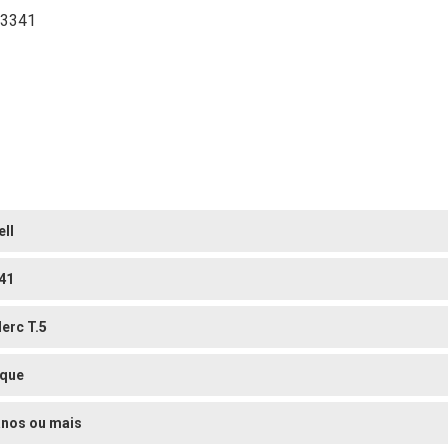
 03341
ell
41
lerc T.5
que
anos ou mais