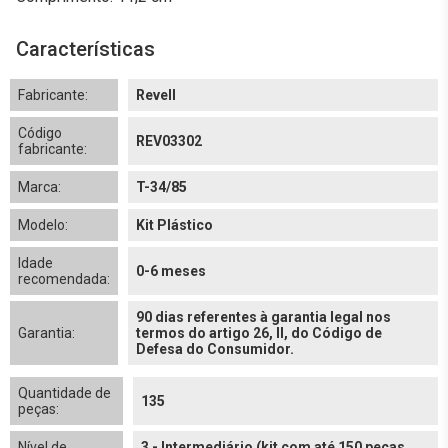
Características
Fabricante:
Revell
Código
REV03302
fabricante:
Marca:
T-34/85
Modelo:
Kit Plástico
Idade
0-6 meses
recomendada:
90 dias referentes à garantia legal nos
Garantia:
termos do artigo 26, II, do Código de
Defesa do Consumidor.
Quantidade de
135
peças:
Nível de
3 - Intermediário (kit com até 150 peças