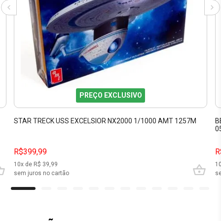
PREÇO EXCLUSIVO
STAR TRECK USS EXCELSIOR NX2000 1/1000 AMT 1257M
B
0
R$399,99
R
10
x de R$
39,99
1
sem juros no cartão
se