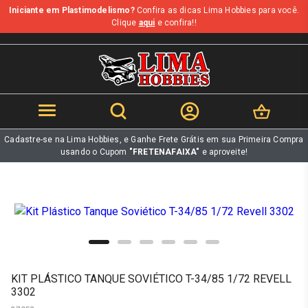
Iniciante em Plastimodelismo?
Confira as dicas Lima Hobbies para você.
b
Clique
aqui
e confira!!
Cadastre-se na Lima Hobbies, e Ganhe Frete Grátis em sua Primeira Compra
usando o Cupom
"FRETENAFAIXA"
e aproveite!
KIT PLÁSTICO TANQUE SOVIÉTICO T-34/85 1/72 REVELL
3302