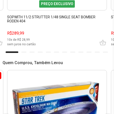
PREÇO EXCLUSIVO
SOPWITH 11/2 STRUTTER 1/48 SINGLE SEAT BOMBER
S
RODEN 404
R$289,99
R
10
x de R$
28,99
1
sem juros no cartão
se
Quem Comprou, Também Levou