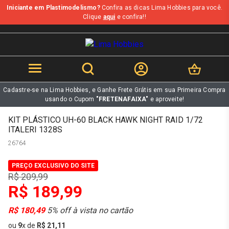
Iniciante em Plastimodelismo?
Confira as dicas Lima Hobbies para você.
b
Clique
aqui
e confira!!
Cadastre-se na Lima Hobbies, e Ganhe Frete Grátis em sua Primeira Compra
usando o Cupom
"FRETENAFAIXA"
e aproveite!
KIT PLÁSTICO UH-60 BLACK HAWK NIGHT RAID 1/72
ITALERI 1328S
26764
PREÇO EXCLUSIVO DO SITE
R$ 209,99
R$ 189,99
R$ 180,49
5% off à vista no cartão
ou
9
x
de
R$ 21,11