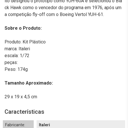
ito designou o protótipo como YUH-60A e selecionou o Bla
ck Hawk como o vencedor do programa em 1976, após um
a competição fly-off com o Boeing Vertol YUH-61.
Sobre o Produto:
Produto: Kit Plástico
marca: Italeri
escala: 1/72
peças:
Peso: 174g
Tamanho Aproximado:
29 x 19 x 4,5 cm
Características
Fabricante:
Italeri