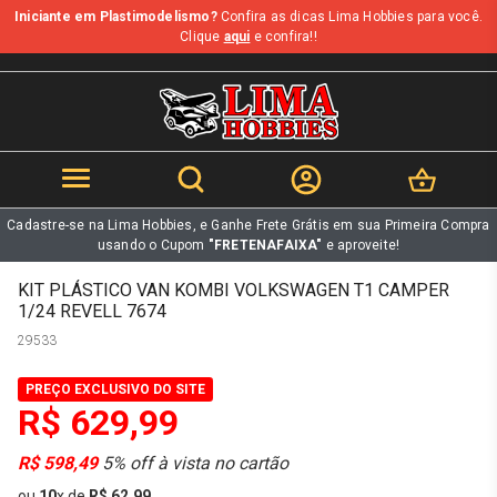
Iniciante em Plastimodelismo?
Confira as dicas Lima Hobbies para você.
b
Clique
aqui
e confira!!
Cadastre-se na Lima Hobbies, e Ganhe Frete Grátis em sua Primeira Compra
usando o Cupom
"FRETENAFAIXA"
e aproveite!
KIT PLÁSTICO VAN KOMBI VOLKSWAGEN T1 CAMPER
1/24 REVELL 7674
29533
PREÇO EXCLUSIVO DO SITE
R$ 629,99
R$ 598,49
5% off à vista no cartão
ou
10
x
de
R$ 62,99