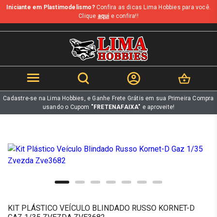
Iniciante em Plastimodelismo?
Confira as dicas Lima Hobbies para você.
b
Clique
aqui
e confira!!
Cadastre-se na Lima Hobbies, e Ganhe Frete Grátis em sua Primeira Compra
usando o Cupom
"FRETENAFAIXA"
e aproveite!
KIT PLÁSTICO VEÍCULO BLINDADO RUSSO KORNET-D