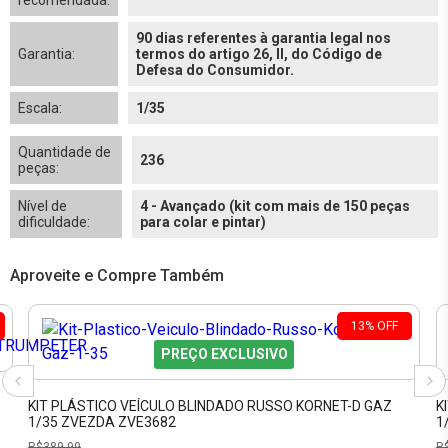
recomendada:
90 dias referentes à garantia legal nos
Garantia:
termos do artigo 26, II, do Código de
Defesa do Consumidor.
Escala:
1/35
Quantidade de
236
peças:
Nível de
4 - Avançado (kit com mais de 150 peças
dificuldade:
para colar e pintar)
Aproveite e Compre Também
13
%
OFF
PREÇO EXCLUSIVO
KIT PLÁSTICO VEÍCULO BLINDADO RUSSO KORNET-D GAZ
K
1/35 ZVEZDA ZVE3682
1
R$
389,99
R