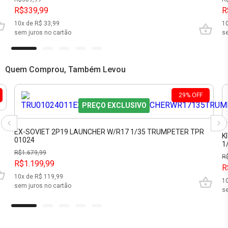
R$339,99
R
10
x de R$
33,99
1
sem juros no cartão
se
Quem Comprou, Também Levou
29
%
OFF
PREÇO EXCLUSIVO
EX-SOVIET 2P19 LAUNCHER W/R17 1/35 TRUMPETER TPR
K
01024
1
R$
1.679,99
R
R$1.199,99
R
10
x de R$
119,99
1
sem juros no cartão
se