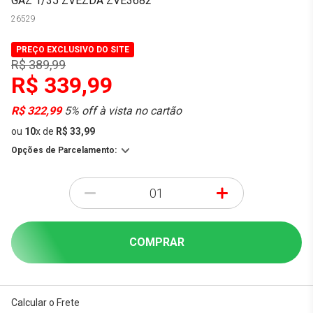
GAZ 1/35 ZVEZDA ZVE3682
26529
PREÇO EXCLUSIVO DO SITE
R$ 389,99
R$ 339,99
R$ 322,99
5% off à vista no cartão
ou
10
x
de
R$ 33,99
Opções de Parcelamento:
-
+
COMPRAR
Calcular o Frete