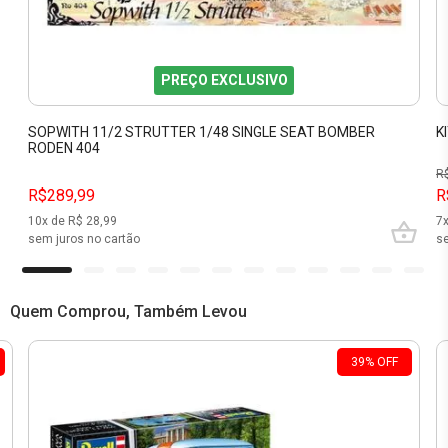
PREÇO EXCLUSIVO
SOPWITH 11/2 STRUTTER 1/48 SINGLE SEAT BOMBER
K
RODEN 404
R
R$289,99
R
10
x de R$
28,99
7
sem juros no cartão
se
Quem Comprou, Também Levou
39
%
OFF