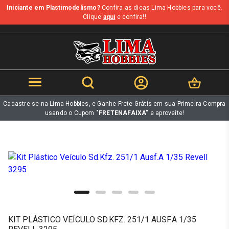
Iniciante em Plastimodelismo?
Confira as dicas Lima Hobbies para você.
b
Clique
aqui
e confira!!
Cadastre-se na Lima Hobbies, e Ganhe Frete Grátis em sua Primeira Compra
usando o Cupom
"FRETENAFAIXA"
e aproveite!
KIT PLÁSTICO VEÍCULO SD.KFZ. 251/1 AUSF.A 1/35