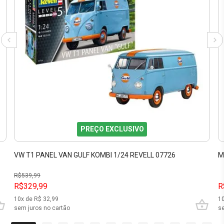
PREÇO EXCLUSIVO
VW T1 PANEL VAN GULF KOMBI 1/24 REVELL 07726
M
R$
539,99
R$329,99
R
10
x de R$
32,99
1
sem juros no cartão
se