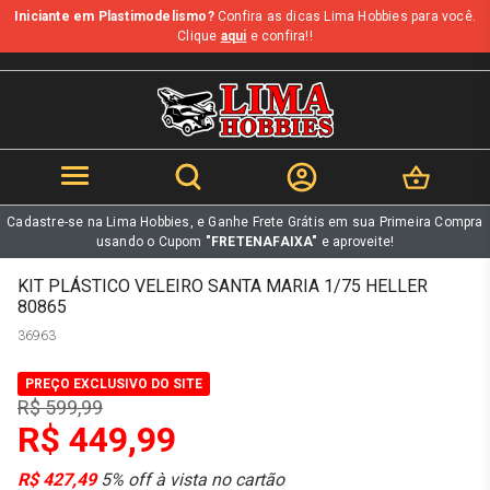
Iniciante em Plastimodelismo?
Confira as dicas Lima Hobbies para você.
b
Clique
aqui
e confira!!
Cadastre-se na Lima Hobbies, e Ganhe Frete Grátis em sua Primeira Compra
usando o Cupom
"FRETENAFAIXA"
e aproveite!
KIT PLÁSTICO VELEIRO SANTA MARIA 1/75 HELLER
80865
36963
PREÇO EXCLUSIVO DO SITE
R$ 599,99
R$ 449,99
R$ 427,49
5% off à vista no cartão