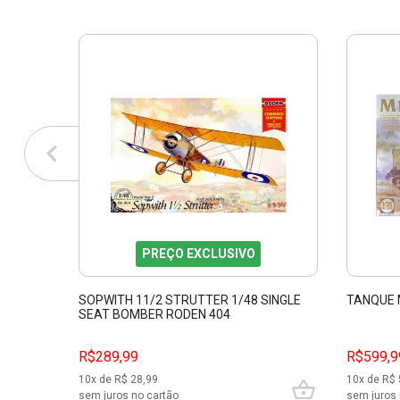
PREÇO EXCLUSIVO
SOPWITH 11/2 STRUTTER 1/48 SINGLE
TANQUE 
SEAT BOMBER RODEN 404
R$289,99
R$599,9
10
x de R$
28,99
10
x de R$
sem juros no cartão
sem juros 