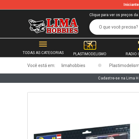
Inician
b
Clique para ver os preços da
TODAS AS CATEGORIAS
PLASTIMODELISMO
RADIO 
Você está em:
limahobbies
Plastimodelis
Cadastre-se na Lima H