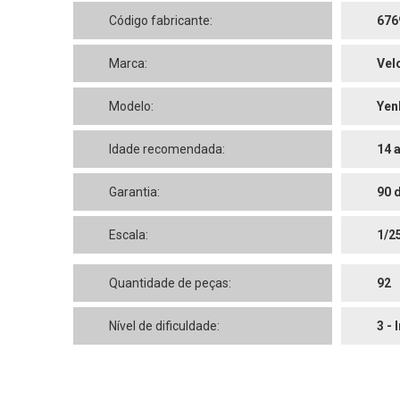
Código fabricante:
676
Marca:
Vel
Modelo:
Yen
Idade recomendada:
14 
Garantia:
90 
Escala:
1/2
Quantidade de peças:
92
Nível de dificuldade:
3 - 