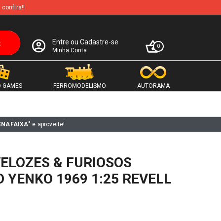
 confira!!
Entre ou Cadastre-se
0
Minha Conta
 GAMES
FERROMODELISMO
AUTORAMA
ENAFAIXA"
e aproveite!
VELOZES & FURIOSOS
YENKO 1969 1:25 REVELL