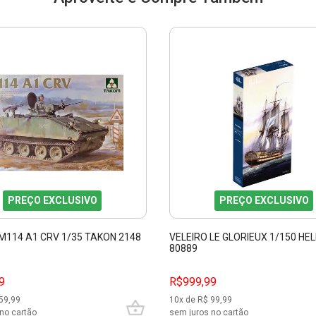
PREÇO EXCLUSIVO
PREÇO EXCLUSIVO
M114 A1 CRV 1/35 TAKON 2148
VELEIRO LE GLORIEUX 1/150 HE
80889
9
R$999,99
59,99
10
x de R$
99,99
no cartão
sem juros no cartão