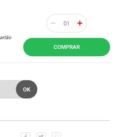
-
+
cartão
COMPRAR