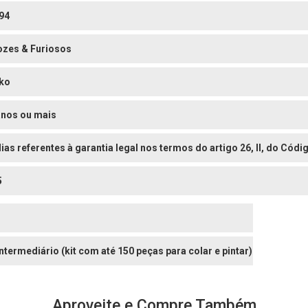
94
ozes & Furiosos
ko
anos ou mais
dias referentes à garantia legal nos termos do artigo 26, II, do Có
5
Intermediário (kit com até 150 peças para colar e pintar)
Aproveite e Compre Também