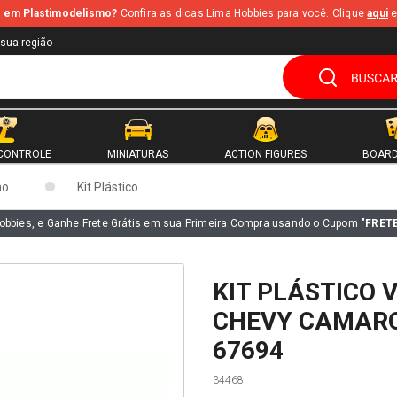
te em Plastimodelismo?
Confira as dicas Lima Hobbies para você. Clique
aqui
e
 sua região
CONTROLE
MINIATURAS
ACTION FIGURES
BOARD
mo
Kit Plástico
obbies, e Ganhe Frete Grátis em sua Primeira Compra usando o Cupom
"FRET
KIT PLÁSTICO 
CHEVY CAMARO 
67694
34468