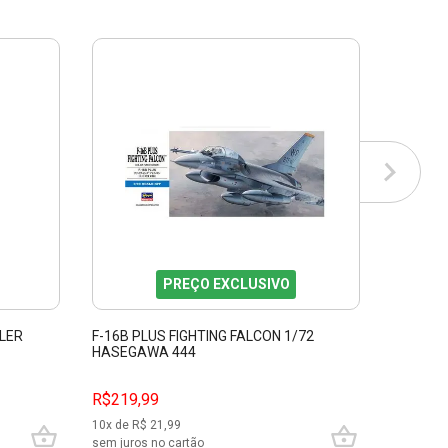
PREÇO EXCLUSIVO
LLER
F-16B PLUS FIGHTING FALCON 1/72
STAR TR
HASEGAWA 444
1/1000 
R$219,99
R$399,
10
x de R$
21,99
10
x de R$
sem juros no cartão
sem juros