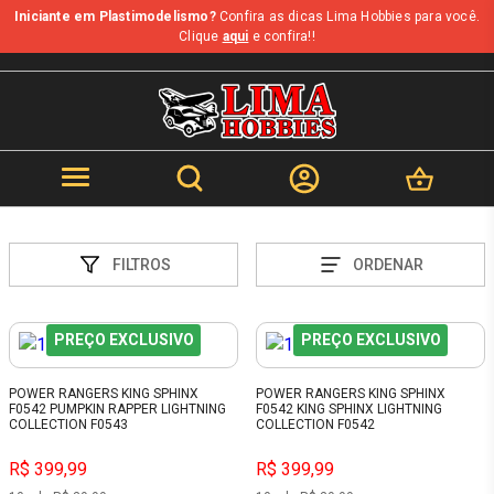
Iniciante em Plastimodelismo?
Confira as dicas Lima Hobbies para você.
Clique
aqui
e confira!!
FILTROS
ORDENAR
PREÇO EXCLUSIVO
PREÇO EXCLUSIVO
POWER RANGERS KING SPHINX
POWER RANGERS KING SPHINX
F0542 PUMPKIN RAPPER LIGHTNING
F0542 KING SPHINX LIGHTNING
COLLECTION F0543
COLLECTION F0542
R$ 399,99
R$ 399,99