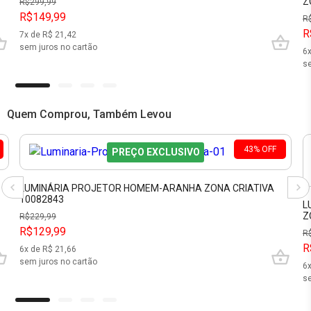
Z
R$
299,99
R$149,99
R
R
7
x de R$
21,42
sem juros no cartão
6
se
Quem Comprou, Também Levou
43
%
OFF
PREÇO EXCLUSIVO
LUMINÁRIA PROJETOR HOMEM-ARANHA ZONA CRIATIVA
10082843
L
Z
R$
229,99
R$129,99
R
R
6
x de R$
21,66
sem juros no cartão
6
se