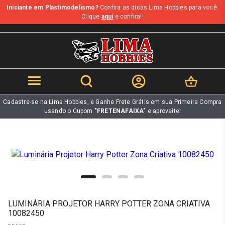
Iniciante em Plastimodelismo?
Confira as dicas Lima Hobbies para você.
b
Clique
aqui
e confira!!
Cadastre-se na Lima Hobbies, e Ganhe Frete Grátis em sua Primeira Compra
usando o Cupom
"FRETENAFAIXA"
e aproveite!
LUMINÁRIA PROJETOR HARRY POTTER ZONA CRIATIVA
10082450