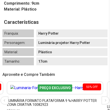
Comprimento: 9cm
Material: Plástico
Características
Franquia:
Harry Potter
Personagem:
Luminária projetor Harry Potter
Material:
Plástico
Tamanho:
17cm
Aproveite e Compre Também
50
%
OFF
PREÇO EXCLUSIVO
LUMINÁRIA FORMATO PLATAFORMA 9 ¾ HARRY POTTER
ZONA CRIATIVA 10082923
L