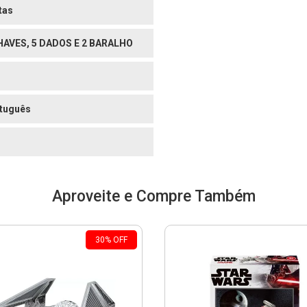
tas
HAVES, 5 DADOS E 2 BARALHO
tuguês
Aproveite e Compre Também
30
%
OFF