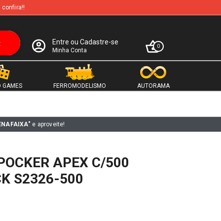
 confira!!
Entre ou Cadastre-se
0
Minha Conta
 GAMES
FERROMODELISMO
AUTORAMA
ENAFAIXA"
e aproveite!
POCKER APEX C/500
K S2326-500