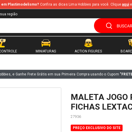
te em Plastimodelismo?
Confira as dicas Lima Hobbies para você. Clique
aqui
e
 sua região
CONTROLE
MINIATURAS
ACTION FIGURES
BOARD
obbies, e Ganhe Frete Grátis em sua Primeira Compra usando o Cupom
"FRET
MALETA JOGO 
FICHAS LEXTAC
27936
PREÇO EXCLUSIVO DO SITE