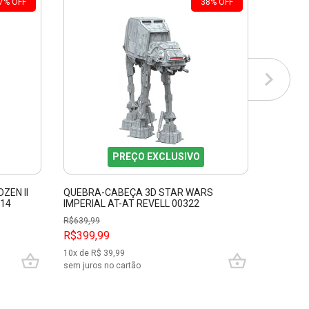
7
%
OFF
38
%
OFF
PREÇO EXCLUSIVO
ZEN II
QUEBRA-CABEÇA 3D STAR WARS
JOGO SH
314
IMPERIAL AT-AT REVELL 00322
LEXTAC
R$
639,99
R$
119,99
R$399,99
R$89,9
10
x de R$
39,99
4
x de R$
sem juros no cartão
sem juros