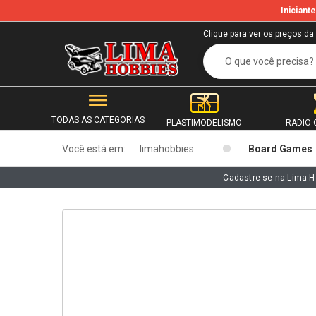
Inician
b
Clique para ver os preços da
TODAS AS CATEGORIAS
PLASTIMODELISMO
RADIO 
Você está em:
limahobbies
Board Games
Cadastre-se na Lima H