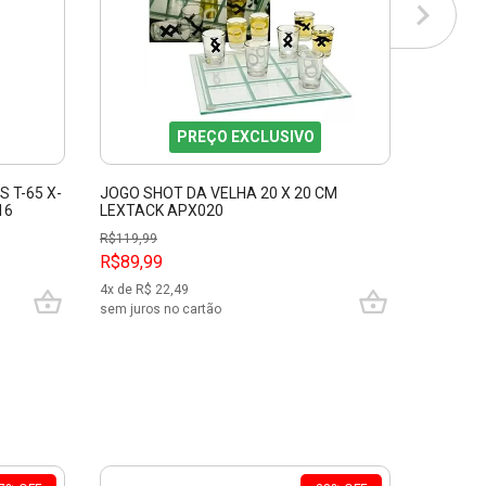
PREÇO EXCLUSIVO
 T-65 X-
JOGO SHOT DA VELHA 20 X 20 CM
QUEBRA-
16
LEXTACK APX020
DURMST
REVELL 
R$
119,99
R$89,99
R$369,
4
x de R$
22,49
10
x de R$
sem juros no cartão
sem juros