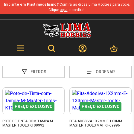
Iniciante em Plastimodelismo?
Confira as dicas Lima Hobbies para você.
Clique
aqui
e confira!!
FILTROS
ORDENAR
PREÇO EXCLUSIVO
PREÇO EXCLUSIVO
POTE DE TINTA COM TAMPA M
FITA ADESIVA 1X2MM E 1X3MM
MASTER TOOLS KT09992
MASTER TOOLS MAT KT-09996